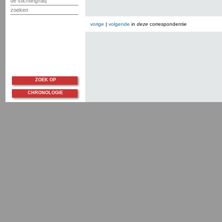
de stichting/faq
zoeken
vorige
|
volgende
in
deze
correspondentie
ZOEK OP
CHRONOLOGIE