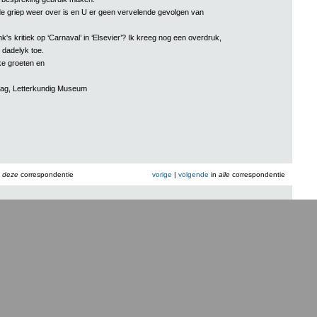
de griep weer over is en U er geen vervelende gevolgen van
's kritiek op ‘Carnaval’ in ‘Elsevier’? Ik kreeg nog een overdruk,
dadelyk toe.
ke groeten en
ag, Letterkundig Museum
n
deze
correspondentie
vorige
|
volgende
in
alle
correspondentie