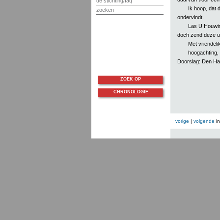
de stichting/faq
Ik hoop, dat 
zoeken
ondervindt.
Las U Houwink
doch zend deze u 
Met vriendeli
hoogachting,
Doorslag: Den Ha
ZOEK OP
CHRONOLOGIE
vorige
|
volgende
i