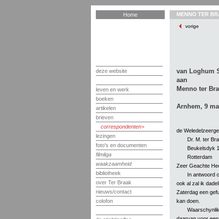
MENNO TER BR
Home
vorige
van Loghum Sl
deze website
aan
Menno ter Br
leven en werk
boeken
Arnhem, 9 ma
artikelen
brieven
correspondenten
de Weledelzeerge
lezingen
Dr. M. ter Br
foto's en documenten
Beukelsdyk 
filmliga
Rotterdam
waakzaamheid
Zeer Geachte Hee
bibliotheek
In antwoord o
over Ter Braak
ook al zal ik dade
nieuws/contact
Zaterdag een gefu
kan doen.
colofon
Waarschynlik
daarvan voor een