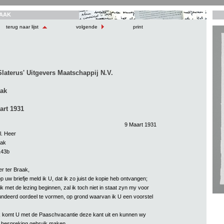
AAK
terug naar lijst
volgende
print
aterus' Uitgevers Maatschappij N.V.
aak
art 1931
9 Maart 1931
l. Heer
aak
143b
r ter Braak,
p uw briefje meld ik U, dat ik zo juist de kopie heb ontvangen;
lik met de lezing beginnen, zal ik toch niet in staat zyn my voor
ndeerd oordeel te vormen, op grond waarvan ik U een voorstel
 komt U met de Paaschvacantie deze kant uit en kunnen wy
 bespreking gebruik maken.