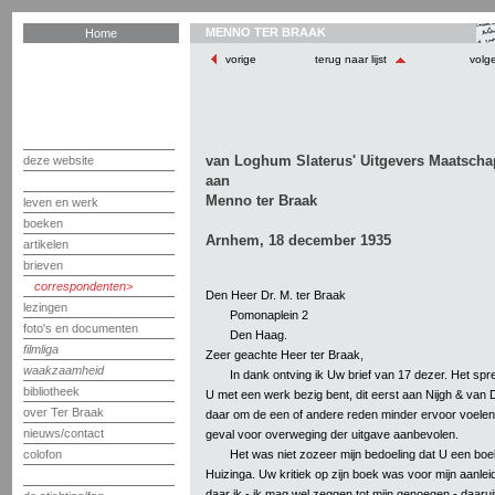
MENNO TER BRAAK
Home
vorige
terug naar lijst
volg
van Loghum Slaterus' Uitgevers Maatschap
deze website
aan
Menno ter Braak
leven en werk
boeken
Arnhem, 18 december 1935
artikelen
brieven
correspondenten
Den Heer Dr. M. ter Braak
lezingen
Pomonaplein 2
foto's en documenten
Den Haag.
filmliga
Zeer geachte Heer ter Braak,
waakzaamheid
In dank ontving ik Uw brief van 17 dezer. Het spr
bibliotheek
U met een werk bezig bent, dit eerst aan Nijgh & van
over Ter Braak
daar om de een of andere reden minder ervoor voelen, 
nieuws/contact
geval voor overweging der uitgave aanbevolen.
Het was niet zozeer mijn bedoeling dat U een boe
colofon
Huizinga. Uw kritiek op zijn boek was voor mijn aanlei
daar ik - ik mag wel zeggen tot mijn genoegen - daaruit