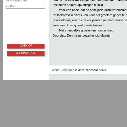
de stichting/faq
opzichten andere opvattingen huldigt.
zoeken
Voor een boek, dat de principiële cultuurproblem
de toekomst in plaats van voor het grootste gedeelte n
georiënteerd, zou m.i. zeker plaats zijn, maar misschi
waaraan U bezig bent, reeds hieraan.
Met vriendelijke groeten en hoogachting
Doorslag: Den Haag, Letterkundig Museum
ZOEK OP
CHRONOLOGIE
vorige
|
volgende
in
deze
correspondentie