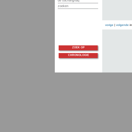
de stichting/faq
zoeken
vorige
|
volgende
i
ZOEK OP
CHRONOLOGIE