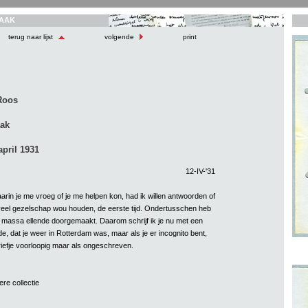
AAK
terug naar lijst
volgende
print
Roos
aak
april 1931
12-IV-'31
aarin je me vroeg of je me helpen kon, had ik willen antwoorden of
veel gezelschap wou houden, de eerste tijd. Ondertusschen heb
en massa ellende doorgemaakt. Daarom schrijf ik je nu met een
de, dat je weer in Rotterdam was, maar als je er incognito bent,
riefje voorloopig maar als ongeschreven.
ere collectie