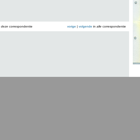
n
deze
correspondentie
vorige
|
volgende
in
alle
correspondentie