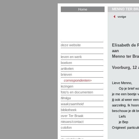
MENNO TER BR
Home
vorige
Elisabeth de 
deze website
aan
Menno ter Br
leven en werk
boeken
Voorburg, 12 
artikelen
brieven
correspondenten
Lieve Menno,
lezingen
Op je brief w
foto's en documenten
je me een beetje 
filmliga
jij ook al weer e
waakzaamheid
aarzeling. Ik hoor
bibliotheek
beschouw je dit b
over Ter Braak
Liefs
nieuws/contact
je Bep
Origineel: particuli
colofon