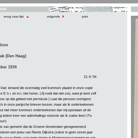
AAK
terug naar lijst
volgende
print
Roos
ak (Den Haag)
ober 1934
21-X-'34
 Vad.
iemand die overmatig veel komma's plaatst in onze copie
E.'s i. en m.i. niet horen. (Jij voelt dat niet zoo, want je bent zelf
eus op dat gebied met permissie.) Laat die persoon overigens
's in onze parijsche brieven loozen, maar als ik onderteekenen
luut niet meer komma's onderteekenen dan mij spontaan uit de
ijg iedere keer een ademhalings-stoornis als ik zoiets lees! (Tu
eur!)
iets van gemerkt dat de
Groene Amsterdam
geregenereerd
isteren een pneu van Rients Dijkstra (zeker in geen zeven jaar
zijn vrouw Netty voor twee dagen in Montparnasse logeert en ons