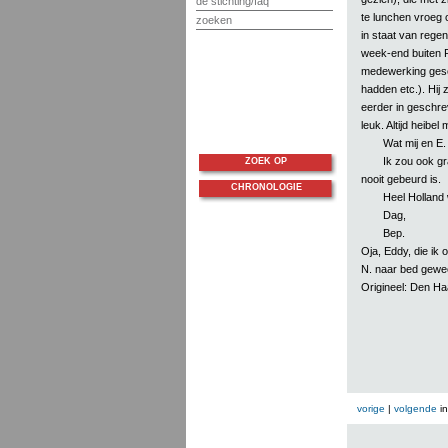
de stichting/faq
te lunchen vroeg
zoeken
in staat van regen
week-end buiten P
medewerking gesch
hadden etc.). Hij
eerder in geschre
leuk. Altijd heibel
Wat mij en E. 
Ik zou ook g
ZOEK OP
nooit gebeurd is.
CHRONOLOGIE
Heel Holland 
Dag,
Bep.
Oja, Eddy, die ik 
N. naar bed gewee
Origineel: Den H
vorige
|
volgende
i