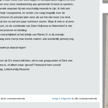
 om over onze medewerking aan genoemde Groene te spreken,
eratie waaraan hij niet onschuldig meende te zijn. Ik heb een
arijs voorgewend, en verder zoo vaag mogelijk over de
reven (in principe later eens als we het niet meer zoo druk
 zal ons nu wel een paar nummers sturen. Maar ik heb er al eens
ven, en de combinatie van Dam-Holkema en Warendorf is niet
 met proeven en betaling.
vooral bijbleef uit het briefje van Rients D. is dit zinnetje:
raag eens met je man kennis maken, wat
wonderlijk genoeg
nog
walmt je daaruit tegen!
over de D's moest inlichten, wil nu ook graag weten of Dick met
st is, of alleen maar ‘gevoel’? Antwoord hem vooral!
aag, Letterkundig Museum
n
deze
correspondentie
vorige
|
volgende
in
alle
correspondentie