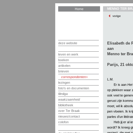
MENNO TER BR
Home
vorige
Elisabeth de 
deze website
aan
Menno ter Bra
leven en werk
boeken
Parijs, 21 okt
artikelen
brieven
correspondenten
L.M.
lezingen
Er is aan
Het
foto's en documenten
op plekken waar ze 
filmliga
ook veel te gener
waakzaamheid
gerust zijn komma
bibliotheek
moet, wil ik abso
over Ter Braak
pen vloeien. Ik kr
nieuws/contact
parles d'un littérat
Heb jij er al 
colofon
wordt? Ik kreeg g
gezien), die met 