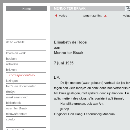
MENNO TER BRAAK
Home
vorige
terug naar lijst
volg
Elisabeth de Roos
deze website
aan
Menno ter Braak
leven en werk
boeken
7 juni 1935
artikelen
brieven
correspondenten
L.M.
lezingen
Dit lijkt me een (waar-gebeurd) verhaal dat jou b
foto's en documenten
tegen een klein meisje: ‘en denk eens hoe verschrikke
filmliga
het kruis geslagen, met spijkers door zijn handen’. En het 
waakzaamheid
qu'ils mettent des clous, s'ils voulaient qu'il tienne’.
bibliotheek
Hartelijke groeten, ook aan Ant,
over Ter Braak
je Bep.
nieuws/contact
Origineel: Den Haag, Letterkundig Museum
colofon