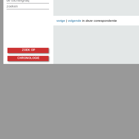
de stichting/faq
zoeken
vorige
|
volgende
in
deze
correspondentie
ZOEK OP
CHRONOLOGIE