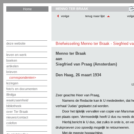
MENNO TER BRAAK
Home
vorige
terug naar lijst
volg
Briefwisseling Menno ter Braak - Siegfried v
deze website
Menno ter Braak
leven en werk
aan
boeken
Siegfried van Praag (Amsterdam)
artikelen
brieven
Den Haag, 26 maart 1934
correspondenten
lezingen
t
foto's en documenten
filmliga
Zeer geachte Heer van Praag,
waakzaamheid
Namens de Redactie kan ik U mededeelen, dat h
verhaal ‘Judas’ geplaatst zal worden.
bibliotheek
Door het tijdelijk vervallen van copie van Marsman
over Ter Braak
een plaats open. Vermoedelijk heeft U dus nu reeds 
nieuws/contact
Hierbij bericht ik U dus, dat zulks in orde is, en
colofon
drukproeven zoo
spoedig mogelijk
te retourneeren.
Met de meeste hoogachting,