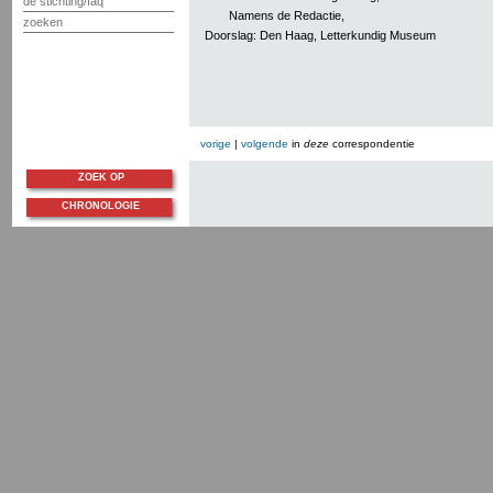
de stichting/faq
Namens de Redactie,
zoeken
Doorslag: Den Haag, Letterkundig Museum
vorige
|
volgende
in
deze
correspondentie
ZOEK OP
CHRONOLOGIE