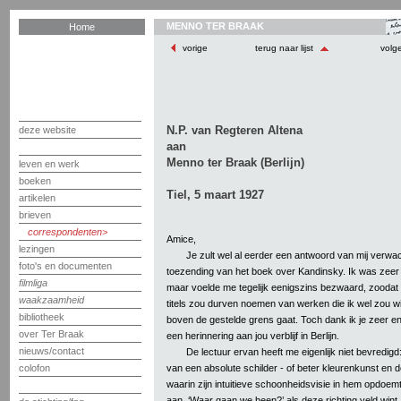
MENNO TER BRAAK
Home
vorige
terug naar lijst
volg
N.P. van Regteren Altena
deze website
aan
Menno ter Braak (Berlijn)
leven en werk
boeken
Tiel, 5 maart 1927
artikelen
brieven
correspondenten
Amice,
lezingen
Je zult wel al eerder een antwoord van mij verwac
foto's en documenten
toezending van het boek over Kandinsky. Ik was zeer
filmliga
maar voelde me tegelijk eenigszins bezwaard, zoodat
waakzaamheid
titels zou durven noemen van werken die ik wel zou will
bibliotheek
boven de gestelde grens gaat. Toch dank ik je zeer e
over Ter Braak
een herinnering aan jou verblijf in Berlijn.
nieuws/contact
De lectuur ervan heeft me eigenlijk niet bevredigd
van een absolute schilder - of beter kleurenkunst en de 
colofon
waarin zijn intuitieve schoonheidsvisie in hem opdoemt, 
aan. ‘Waar gaan we heen?’ als deze richting veld wint. 