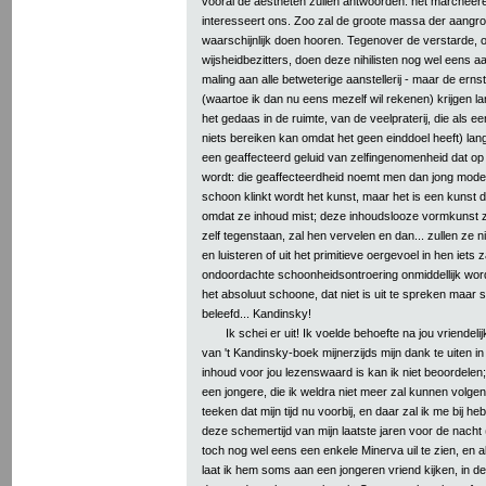
vooral de aestheten zullen antwoorden: het marcheeren
interesseert ons. Zoo zal de groote massa der aangroe
waarschijnlijk doen hooren. Tegenover de verstarde,
wijsheidbezitters, doen deze nihilisten nog wel eens
maling aan alle betweterige aanstellerij - maar de erns
(waartoe ik dan nu eens mezelf wil rekenen) krijgen
het gedaas in de ruimte, van de veelpraterij, die als e
niets bereiken kan omdat het geen einddoel heeft) la
een geaffecteerd geluid van zelfingenomenheid dat op
wordt: die geaffecteerdheid noemt men dan jong modern
schoon klinkt wordt het kunst, maar het is een kunst 
omdat ze inhoud mist; deze inhoudslooze vormkunst z
zelf tegenstaan, zal hen vervelen en dan... zullen ze 
en luisteren of uit het primitieve oergevoel in hen iets z
ondoordachte schoonheidsontroering onmiddellijk word
het absoluut schoone, dat niet is uit te spreken maar s
beleefd... Kandinsky!
Ik schei er uit! Ik voelde behoefte na jou vriende
van 't Kandinsky-boek mijnerzijds mijn dank te uiten in 
inhoud voor jou lezenswaard is kan ik niet beoordelen;
een jongere, die ik weldra niet meer zal kunnen volgen.
teeken dat mijn tijd nu voorbij, en daar zal ik me bij h
deze schemertijd van mijn laatste jaren voor de nacht (
toch nog wel eens een enkele Minerva uil te zien, en a
laat ik hem soms aan een jongeren vriend kijken, in de 