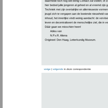
daarmede toch nog wel eenig Contact zal voelen; of zo
hier bedoel jullie jongeren al geheel en al vreemd zi
Techniek met zijn overtalrijke en allernieuwste vormen o
jeugd zich te vergapen aan de boeiende nieuwheid va
inhoud, het innerlijke vindt weinig aandacht: de vervloe
leven en decentraliseert de menschelijke ziel, die in ver
Dáár gaan we
misschien
heen!
Adieu van
N.P.v.R. Altena
Origineel: Den Haag, Letterkundig Museum.
vorige
|
volgende
in
deze
correspondentie