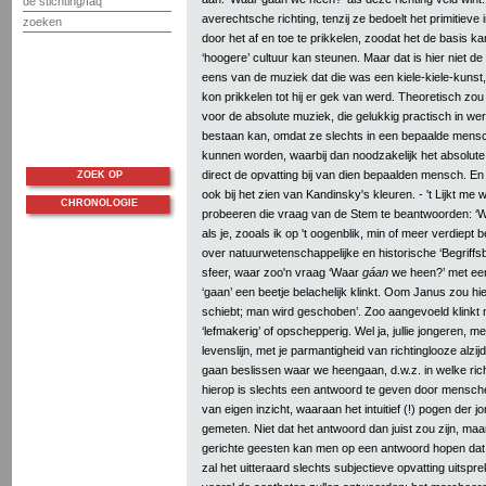
de stichting/faq
averechtsche richting, tenzij ze bedoelt het primitiev
zoeken
door het af en toe te prikkelen, zoodat het de basis k
‘hoogere’ cultuur kan steunen. Maar dat is hier niet de
eens van de muziek dat die was een kiele-kiele-kunst,
kon prikkelen tot hij er gek van werd. Theoretisch zo
voor de absolute muziek, die gelukkig practisch in werk
bestaan kan, omdat ze slechts in een bepaalde mensc
kunnen worden, waarbij dan noodzakelijk het absolute
direct de opvatting bij van dien bepaalden mensch. En 
ZOEK OP
ook bij het zien van Kandinsky's kleuren. - 't Lijkt me
CHRONOLOGIE
probeeren die vraag van de Stem te beantwoorden: ‘
als je, zooals ik op 't oogenblik, min of meer verdiept 
over natuurwetenschappelijke en historische ‘Begriffsbi
sfeer, waar zoo'n vraag ‘Waar
gáan
we heen?’ met een
‘gaan’ een beetje belachelijk klinkt. Oom Janus zou h
schiebt; man wird geschoben’. Zoo aangevoeld klinkt 
‘lefmakerig’ of opschepperig. Wel ja, jullie jongeren, m
levenslijn, met je parmantigheid van richtinglooze alzi
gaan beslissen waar we heengaan, d.w.z. in welke ri
hierop is slechts een antwoord te geven door mensch
van eigen inzicht, waaraan het intuitief (!) pogen der
gemeten. Niet dat het antwoord dan juist zou zijn, ma
gerichte geesten kan men op een antwoord hopen dat een
zal het uitteraard slechts subjectieve opvatting uitspr