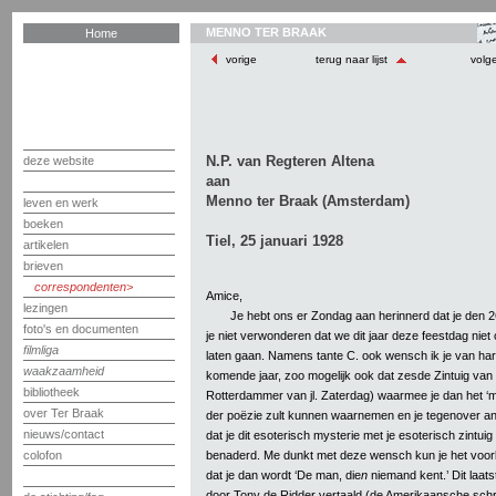
MENNO TER BRAAK
Home
vorige
terug naar lijst
volg
N.P. van Regteren Altena
deze website
aan
Menno ter Braak (Amsterdam)
leven en werk
boeken
Tiel, 25 januari 1928
artikelen
brieven
correspondenten
Amice,
lezingen
Je hebt ons er Zondag aan herinnerd dat je den 26
foto's en documenten
je niet verwonderen dat we dit jaar deze feestdag nie
filmliga
laten gaan. Namens tante C. ook wensch ik je van hart
waakzaamheid
komende jaar, zoo mogelijk ook dat zesde Zintuig van
bibliotheek
Rotterdammer van jl. Zaterdag) waarmee je dan het ‘m
over Ter Braak
der poëzie zult kunnen waarnemen en je tegenover a
nieuws/contact
dat je dit esoterisch mysterie met je esoterisch zintui
benaderd. Me dunkt met deze wensch kun je het voorl
colofon
dat je dan wordt ‘De man, die
n
niemand kent.’ Dit laatst
door Tony de Ridder vertaald (de Amerikaansche schrij