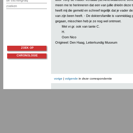
de stichting/faq
meen me te herinneren dat een van jullie drieën deze t
zoeken
heeft mij die gemeld en schreef tegelijk dat je vader 
van zijn been heeft. - De doktersfamilie is vanmidda
gegaan, misschien heb je ze nog wel ontmoet.
Met vr.gr. ook van tante C.
H.
Oom Nico
Origineel: Den Haag, Letterkundig Museum
ZOEK OP
CHRONOLOGIE
vorige
|
volgende
in
deze
correspondentie