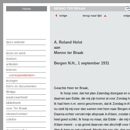
MENNO TER BRAAK
Home
vorige
terug naar lijst
volg
A. Roland Holst
deze website
aan
Menno ter Braak
leven en werk
boeken
Bergen N.H., 1 september 1931
artikelen
brieven
correspondenten
lezingen
foto's en documenten
Geachte Heer ter Braak,
filmliga
Ik hoop zeer, dat het plan Zaterdag doorgaat en 
waakzaamheid
daarnet aan Eddie, die mij zijn komst al voor Zondag
bibliotheek
Ik had hem n.m. eerst geschreven, dat ik Zondag in A
over Ter Braak
nu stelt hij mij voor dan samen met hem naar Bergen t
nieuws/contact
Daarna echter verviel mijn afspraak in A'dam, zoodat 
heel goed schikt. Ik hoop nu maar, dat Eddie - die mij
colofon
A'dam meent - u op grond daarvan niet afschrijft voor hij
dien ik hem nu net schreef. Mocht dat zoo zijn, dan z