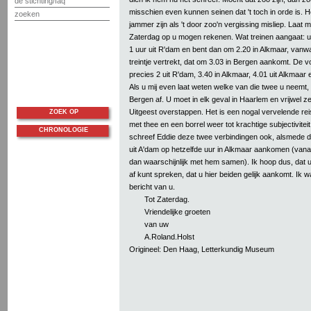
de stichting/faq
misschien even kunnen seinen dat 't toch in orde is. He
zoeken
jammer zijn als 't door zoo'n vergissing misliep. Laat mi
Zaterdag op u mogen rekenen. Wat treinen aangaat: u
1 uur uit R'dam en bent dan om 2.20 in Alkmaar, vanw
treintje vertrekt, dat om 3.03 in Bergen aankomt. De v
precies 2 uit R'dam, 3.40 in Alkmaar, 4.01 uit Alkmaar 
Als u mij even laat weten welke van die twee u neemt, h
Bergen af. U moet in elk geval in Haarlem en vrijwel z
Uitgeest overstappen. Het is een nogal vervelende rei
ZOEK OP
met thee en een borrel weer tot krachtige subjectivitei
CHRONOLOGIE
schreef Eddie deze twee verbindingen ook, alsmede de
uit A'dam op hetzelfde uur in Alkmaar aankomen (vanaf
dan waarschijnlijk met hem samen). Ik hoop dus, dat
af kunt spreken, dat u hier beiden gelijk aankomt. Ik
bericht van u.
Tot Zaterdag.
Vriendelijke groeten
van uw
A.Roland.Holst
Origineel: Den Haag, Letterkundig Museum