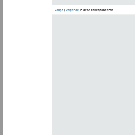
vorige
|
volgende
in
deze
correspondentie