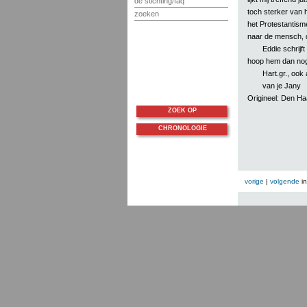
de stichting/faq
toch sterker van h
zoeken
het Protestantism
naar de mensch, di
Eddie schrijft
hoop hem dan nog 
Hart.gr., ook
van je Jany
Origineel: Den H
ZOEK OP
CHRONOLOGIE
vorige
|
volgende
i