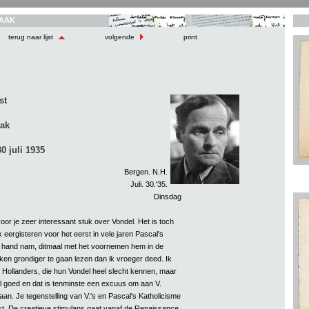
AAK
terug naar lijst
volgende
print
st
aak
0 juli 1935
Bergen. N.H.
Juli. 30.'35.
Dinsdag
or je zeer interessant stuk over Vondel. Het is toch
ik eergisteren voor het eerst in vele jaren Pascal's
 hand nam, ditmaal met het voornemen hem in de
en grondiger te gaan lezen dan ik vroeger deed. Ik
e Hollanders, die hun Vondel heel slecht kennen, maar
al goed en dat is tenminste een excuus om aan V.
 gaan. Je tegenstelling van V.'s en Pascal's Katholicisme
 juist. De creatieve stimulans gaat vanaf de Renaissance