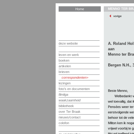
MENNO TER BR
Home
vorige
A. Roland Hol
deze website
aan
Menno ter Br
leven en werk
boeken
Bergen N.H., 3
artikelen
brieven
correspondenten
lezingen
foto's en documenten
Beste Menno,
filmliga
Welbedankt vo
waakzaamheid
wel toevallig, dat 
bibliotheek
Pensées weer ter
over Ter Braak
eerstvolgende wek
nieuws/contact
behoor tot de vel
Milton ken ik nog
colofon
vrijwel voorbij te
lijkt mij treffend