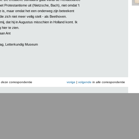
et Protestantisme uit (Nietzsche, Bach), niet omdat 't
e is, maar omdat het een onderweg zijn beteekent
e zich niet meer veilig stelt - als Beethoven.
 mij, dat hij in Augustus misschien in Holland komt. Ik
hier te zien.
 aan Ant
aag, Letterkundig Museum
n
deze
correspondentie
vorige
|
volgende
in
alle
correspondentie