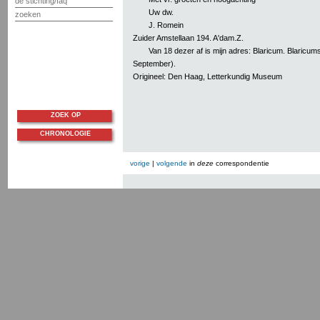
de stichting/faq
Uw dw.
zoeken
J. Romein
Zuider Amstellaan 194. A'dam.Z.
Van 18 dezer af is mijn adres: Blaricum. Blaricumst
September).
Origineel: Den Haag, Letterkundig Museum
ZOEK OP
CHRONOLOGIE
vorige
|
volgende
in
deze
correspondentie