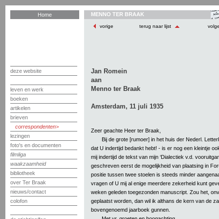
MENNO TER BRAAK
Home
vorige
terug naar lijst
volg
Jan Romein
deze website
aan
Menno ter Braak
leven en werk
boeken
Amsterdam, 11 juli 1935
artikelen
brieven
correspondenten
Zeer geachte Heer ter Braak,
lezingen
Bij de grote [rumoer] in het huis der Nederl. Lett
foto's en documenten
dat U indertijd bedankt hebt! - is er nog een kleintje oo
filmliga
mij indertijd de tekst van mijn ‘Dialectiek v.d. vooruitg
waakzaamheid
geschreven eerst de mogelijkheid van plaatsing in For
bibliotheek
positie tussen twee stoelen is steeds minder aangen
over Ter Braak
vragen of U mij al enige meerdere zekerheid kunt gev
nieuws/contact
weken geleden toegezonden manuscript. Zou het, onve
geplaatst worden, dan wil ik althans de kern van de za
colofon
bovengenoemd jaarboek gunnen.
Met vr. groeten en hoogachting