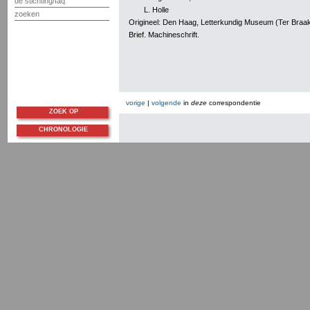
de stichting/faq
L. Holle
zoeken
Origineel: Den Haag, Letterkundig Museum (Ter Braak, 
Brief. Machineschrift.
vorige
|
volgende
in
deze
correspondentie
ZOEK OP
CHRONOLOGIE