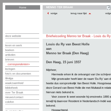
MENNO TER BRAAK
Home
vorige
terug naar lijst
volg
Briefwisseling Menno ter Braak - Louis du Ry
deze website
Louis du Ry van Beest Holle
leven en werk
aan
boeken
Menno ter Braak (Den Haag)
artikelen
brieven
Den Haag, 15 juni 1937
correspondenten
lezingen
Mijnheer,
foto's en documenten
Hiermede erken ik de ontvangst van Uw schrijven
filmliga
Mijn grootvader heeft later de naam ‘Du Ry’ aan
waakzaamheid
heette dus oorspronkelijk Van Beest Holle. Hoogstwaar
deze Gerard van Beest Holle die met Multatuli in relati
bibliotheek
hiervan niets bekend is.
over Ter Braak
Voor zoover ik weet woonde hij omstreeks 1880 
nieuws/contact
terwijl hij daarvoor Resident in Nederlandsch-Indië was
colofon
bekend.
Hoogachtend,