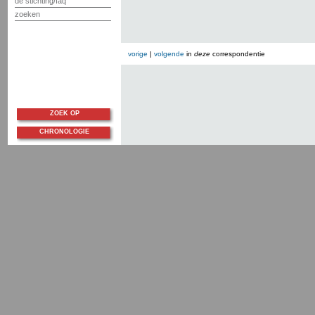
de stichting/faq
zoeken
vorige
|
volgende
in
deze
correspondentie
ZOEK OP
CHRONOLOGIE