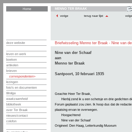
MENNO TER BRAAK
Home
vorige
terug naar lijst
volg
Briefwisseling Menno ter Braak - Nine van d
deze website
Nine van der Schaaf
leven en werk
aan
boeken
Menno ter Braak
artikelen
brieven
Santpoort, 10 februari 1935
correspondenten
lezingen
foto's en documenten
filmliga
Geachte Heer Ter Braak,
waakzaamheid
Hierbij zend ik u een schetsje en drie gedichten die
Forum geplaatst zou zien. Ik hoop dus dat de redactie
bibliotheek
plaatsing ervan te overwegen.
over Ter Braak
Hoogachtend
nieuws/contact
Nine van der Schaaf
colofon
Origineel: Den Haag, Letterkundig Museum