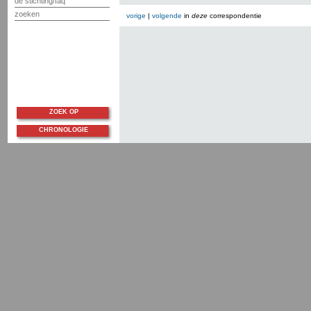
de stichting/faq
zoeken
vorige
|
volgende
in
deze
correspondentie
ZOEK OP
CHRONOLOGIE