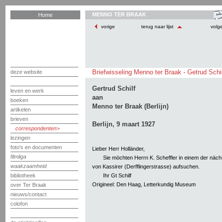
MENNO TER BRAAK
Home
vorige
terug naar lijst
volg
Briefwisseling Menno ter Braak - Getrud Schi
deze website
Gertrud Schilf
leven en werk
aan
boeken
Menno ter Braak (Berlijn)
artikelen
brieven
Berlijn, 9 maart 1927
correspondenten
lezingen
foto's en documenten
Lieber Herr Holländer,
filmliga
Sie möchten Herrn K. Scheffler in einem der näch
waakzaamheid
von Kassirer (Derfflingerstrasse) aufsuchen.
Ihr Gt Schilf
bibliotheek
Origineel: Den Haag, Letterkundig Museum
over Ter Braak
nieuws/contact
colofon