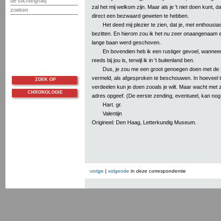
de stichting/faq
zal het mij welkom zijn. Maar als je 't
niet
doen kunt, dan
zoeken
direct een bezwaard geweten te hebben.
Het deed mij plezier te zien, dat je, met enthous
bezitten. En hierom zou ik het nu zeer onaangenaam 
lange baan werd geschoven.
En bovendien heb ik een rustiger gevoel, wanneer
reeds bij jou is, terwijl ik in 't buitenland ben.
Dus, je zou me een groot genoegen doen met de 
vermeld, als afgesproken te beschouwen. In hoeveel te
ZOEK OP
verdeelen kun je doen zooals je wilt. Maar wacht met ze
CHRONOLOGIE
adres opgeef. (De eerste zending, eventueel, kan nog
Hart. gr.
Valentijn
Origineel: Den Haag, Letterkundig Museum.
vorige
|
volgende
in
deze
correspondentie