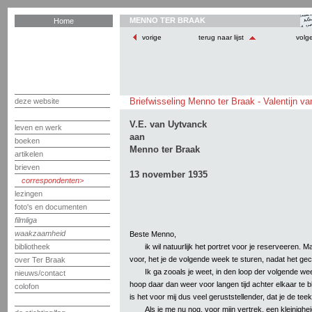
MENNO TER BRAAK
Home
vorige
terug naar lijst
volg
Briefwisseling Menno ter Braak - Valentijn v
deze website
V.E. van Uytvanck
leven en werk
aan
boeken
Menno ter Braak
artikelen
brieven
13 november 1935
correspondenten
lezingen
foto's en documenten
filmliga
waakzaamheid
Beste Menno,
ik wil natuurlijk het portret voor je reserveeren. 
bibliotheek
voor, het je de volgende week te sturen, nadat het gec
over Ter Braak
Ik ga zooals je weet, in den loop der volgende wee
nieuws/contact
hoop daar dan weer voor langen tijd achter elkaar te b
colofon
is het voor mij dus veel geruststellender, dat je de teeke
Als je me nu nog, voor mijn vertrek, een kleinighe