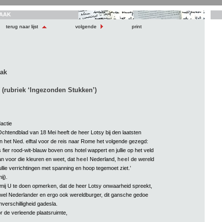
AAK
terug naar lijst
volgende
print
aak
(rubriek ‘Ingezonden Stukken’)
actie
htendblad van 18 Mei heeft de heer Lotsy bij den laatsten
n het Ned. elftal voor de reis naar Rome het volgende gezegd:
fier rood-wit-blauw boven ons hotel wappert en jullie op het veld
dan voor die kleuren en weet, dat
heel
Nederland,
heel
de wereld
, jullie verrichtingen met spanning en hoop tegemoet ziet.’
ij).
 mij U te doen opmerken, dat de heer Lotsy onwaarheid spreekt,
wel Nederlander en ergo ook wereldburger, dit gansche gedoe
verschilligheid gadesla.
 de verleende plaatsruimte,