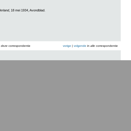
erland
, 18 mei 1934, Avondblad.
n
deze
correspondentie
vorige
|
volgende
in
alle
correspondentie