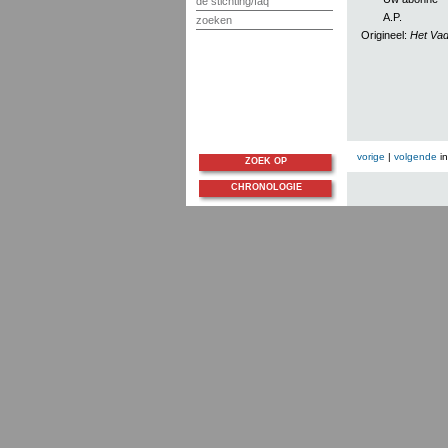
de stichting/faq
A.P.
zoeken
Origineel:
Het Vad
vorige
|
volgende
i
ZOEK OP
CHRONOLOGIE