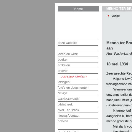
MENNO TER BR
Home
vorige
Menno ter Br
deze website
aan
Het Vaderland
leven en werk
boeken
18 mei 1934
artikelen
brieven
Zeer geachte Red
correspondenten
Volgens Uw Oc
lezingen
trainingsavond va
foto's en documenten
‘Wanneer ons 
filmliga
ontvangt, strijdt 
waakzaamheid
naar jullie uitziet
bibliotheek
(Spatieering van m
over Ter Braak
Ik veroorloof
nieuws/contact
aangezien ik, hoe
met de grootste on
colofon
Met dank voor
Uw abonné