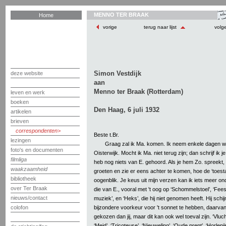
MENNO TER BRAAK
Home
vorige
terug naar lijst
volg
Simon Vestdijk
deze website
aan
Menno ter Braak (Rotterdam)
leven en werk
boeken
Den Haag, 6 juli 1932
artikelen
brieven
correspondenten
Beste t.Br.
lezingen
Graag zal ik Ma. komen. Ik neem enkele dagen w
foto's en documenten
Oisterwijk. Mocht ik Ma. niet terug zijn; dan schrijf ik j
filmliga
heb nog niets van E. gehoord. Als je hem Zo. spreekt,
waakzaamheid
groeten en zie er eens achter te komen, hoe de ‘toestan
bibliotheek
oogenblik. Je keus uit mijn verzen kan ik iets meer o
over Ter Braak
die van E., vooral met 't oog op ‘Schommelstoel’, ‘Feest
nieuws/contact
muziek’, en ‘Heks’, die hij niet genomen heeft. Hij schi
bijzondere voorkeur voor 't sonnet te hebben, daarvan
colofon
gekozen dan jij, maar dit kan ook wel toeval zijn. ‘Vlucht
‘Meid’, ‘Tricoteuse’, ‘Nieuweling’, ‘Oude prent’, ‘Horlepijp