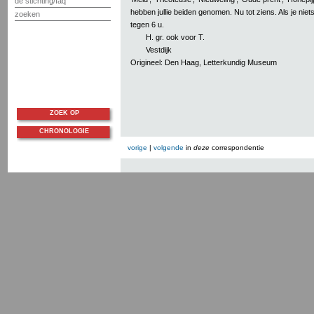
de stichting/faq
hebben jullie beiden genomen. Nu tot ziens. Als je niet
zoeken
tegen 6 u.
H. gr. ook voor T.
Vestdijk
Origineel: Den Haag, Letterkundig Museum
ZOEK OP
CHRONOLOGIE
vorige
|
volgende
in
deze
correspondentie