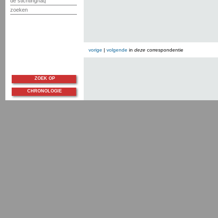
de stichting/faq
zoeken
vorige
|
volgende
in
deze
correspondentie
ZOEK OP
CHRONOLOGIE