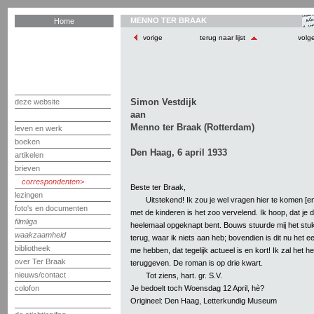
MENNO TER BRAAK
Home
vorige
terug naar lijst
volg
Simon Vestdijk
deze website
aan
Menno ter Braak (Rotterdam)
leven en werk
boeken
Den Haag, 6 april 1933
artikelen
brieven
correspondenten
Beste ter Braak,
lezingen
Uitstekend! Ik zou je wel vragen hier te komen [e
foto's en documenten
met de kinderen is het zoo vervelend. Ik hoop, dat je
filmliga
heelemaal opgeknapt bent. Bouws stuurde mij het stu
waakzaamheid
terug, waar ik niets aan heb; bovendien is dit nu het ee
bibliotheek
me hebben, dat tegelijk actueel is en kort! Ik zal het 
over Ter Braak
teruggeven. De roman is op drie kwart.
nieuws/contact
Tot ziens, hart. gr. S.V.
Je bedoelt toch Woensdag 12 April, hè?
colofon
Origineel: Den Haag, Letterkundig Museum