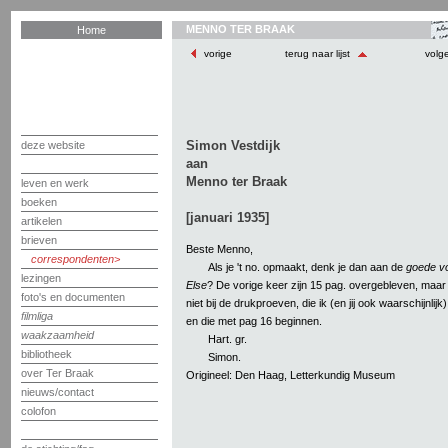
MENNO TER BRAAK
Home
vorige
terug naar lijst
volg
Simon Vestdijk
deze website
aan
Menno ter Braak
leven en werk
boeken
[januari 1935]
artikelen
brieven
Beste Menno,
correspondenten
Als je 't no. opmaakt, denk je dan aan de
goede v
lezingen
Else
? De vorige keer zijn 15 pag. overgebleven, maa
foto's en documenten
niet bij de drukproeven, die ik (en jij ook waarschijnli
filmliga
en die met pag 16 beginnen.
waakzaamheid
Hart. gr.
bibliotheek
Simon.
over Ter Braak
Origineel: Den Haag, Letterkundig Museum
nieuws/contact
colofon