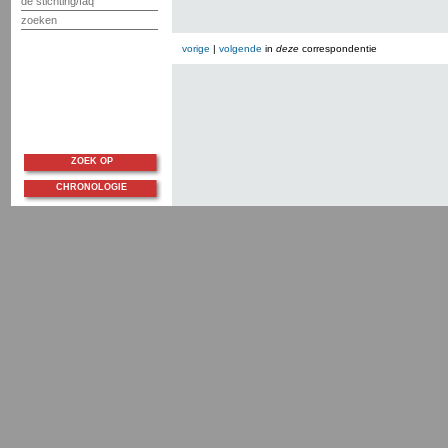
de stichting/faq
zoeken
vorige
|
volgende
in
deze
correspondentie
ZOEK OP
CHRONOLOGIE