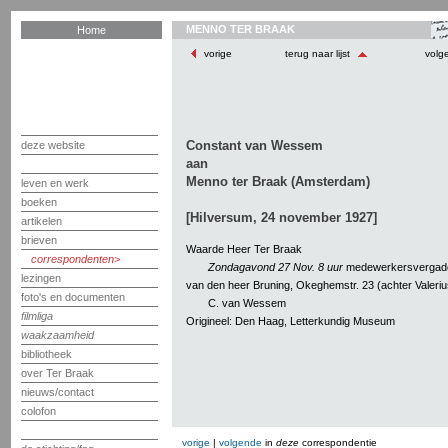
MENNO TER BRAAK
Home
vorige
terug naar lijst
volg
Constant van Wessem
deze website
aan
Menno ter Braak (Amsterdam)
leven en werk
boeken
[Hilversum, 24 november 1927]
artikelen
brieven
Waarde Heer Ter Braak
correspondenten
Zondagavond 27 Nov. 8 uur
medewerkersvergad
lezingen
van den heer Bruning, Okeghemstr. 23 (achter Valerius
foto's en documenten
C. van Wessem
filmliga
Origineel: Den Haag, Letterkundig Museum
waakzaamheid
bibliotheek
over Ter Braak
nieuws/contact
colofon
vorige
|
volgende
in
deze
correspondentie