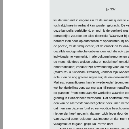
[p. 337]
lei, dat men niet in engere zin tot de sociale quaestie
toch altijd mee in verband kan worden gebracht. De v
deze bundel is verbluffend, en toch is de veelheid nie
persoonlijke zuurdesem alles doortrekt. Waarover hij
beroept zich nooit op autoriteiten of specialisten; hij na
de poëzie, tot de filmquaestie, tot de erotiek en tot on
dezelfde ondogmatische onbevangenheid, die ook zijn 
individualisme kenmerkt. In alle cultuurphaenomenen z
de mens, die deze weidse gebaren nodig heeft om zic
onderscheiden; vandaar zijn bewondering voor ‘de mens
(Malraux'
La Condition Humaine
), vandaar zijn woede
acteur en de nog grotere regisseur; de onvoorwaarde
Malraux' romanfiguren, hun ‘entweder-oder’ tegenover
wel het duidelijkst contrast met wat hij ironisch qualifi
de planken’; ‘men komt aan zijn werkelike waarden ee
grondig in zichzelf heeft vermoord.’ Dat hoofdstuk ove
een van de allerbeste van het gehele boek; men verbaa
dat men aan deze au fond zo eenvoudige beschouwin
niet eerder heeft gedacht, dat men zich liever door 
van deze of gene regisseur laat imponeren dan recht 
vraagstuk af te gaan, gelijk Du Perron doet.
Men zou kunnen zeggen, dat bij Du Perron, ook in 