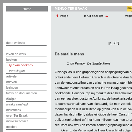
MENNO TER BRAAK
Home
vorige
terug naar lijst
volg
deze website
[p. 332]
De smalle mens
leven en werk
boeken
E. du Perron
:
De Smalle Mens
lijst van boeken
vertalingen
Onlangs las ik een graphologische bespiegeling van e
artikelen
onbekende heer Hellmuth Carsch in de
Groene Amst
brieven
van de tentoonstelling van verluchte manuscripten, b
lezingen
Landweer te Amsterdam en ook in Den Haag geëxpose
boekhandel Boucher. Op mij maakte deze beschouwing
foto's en documenten
van een aardige, postume Aprilgrap; de karakteristie
filmliga
auteurs waren althans van dien aard, dat men ze ook
waakzaamheid
manuscript en dus uitsluitend op grond van hun oeuv
bibliotheek
dezer handschriften’, aldus eindigde de heer Carsch, 
over Ter Braak
zelfverzonkenheid uit’; het komt mij voor, dat men to
nieuws/contact
resultaat ook wel kan komen zonder graphologische d
colofon
Over E. du Perron gaf de Heer Carsch het volgen