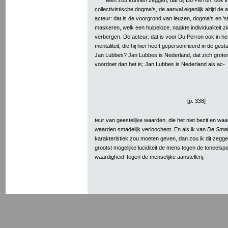
collectivistische dogma's, de aanval eigenlijk altijd de
acteur: dat is de voorgrond van leuzen, dogma's en ‘st
maskeren, welk een hulpeloze, naakte individualiteit z
verbergen. De acteur: dat is voor Du Perron ook in h
mentaliteit, die hij hier heeft gepersonifieerd in de ges
Jan Lubbes? Jan Lubbes is Nederland, dat zich groter
voordoet dan het is; Jan Lubbes is Nederland als ac-
[p. 338]
teur van geestelijke waarden, die het niet bezit en waa
waarden smadelijk verloochent. En als ik van
De Smal
karakteristiek zou moeten geven, dan zou ik dit zegge
grootst mogelijke luciditeit de mens tegen de toneelspe
waardigheid’ tegen de menselijke aanstellerij.