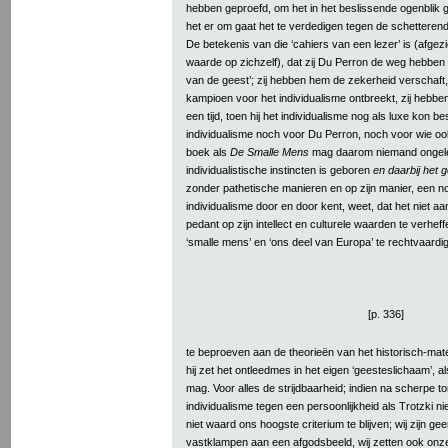
hebben geproefd, om het in het beslissende ogenblik 
het er om gaat het te verdedigen tegen de schetterend
De betekenis van die ‘cahiers van een lezer’ is (afgezi
waarde op zichzelf), dat zij Du Perron de weg hebben 
van de geest’; zij hebben hem de zekerheid verschaft, 
kampioen voor het individualisme ontbreekt, zij hebb
een tijd, toen hij het individualisme nog als luxe kon 
individualisme noch voor Du Perron, noch voor wie ook
boek als
De Smalle Mens
mag daarom niemand ongelez
individualistische instincten is geboren
en daarbij het 
zonder pathetische manieren en op zijn manier, een noo
individualisme door en door kent, weet, dat het niet aa
pedant op zijn intellect en culturele waarden te verheff
‘smalle mens’ en ‘ons deel van Europa’ te rechtvaardi
[p. 336]
te beproeven aan de theorieën van het historisch-mate
hij zet het ontleedmes in het eigen ‘geesteslichaam’, a
mag. Voor alles de strijdbaarheid; indien na scherpe to
individualisme tegen een persoonlijkheid als Trotzki ni
niet waard ons hoogste criterium te blijven; wij zijn gee
vastklampen aan een afgodsbeeld, wij zetten ook onze