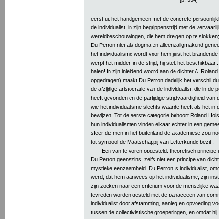
eerst uit het handgemeen met de concrete persoonlijk
de individualist, in zijn begrippenstrijd met de vervaarli
wereldbeschouwingen, die hem dreigen op te slokken; m
Du Perron niet als dogma en alleenzaligmakend genee
het individualisme wordt voor hem juist het brandende p
werpt het midden in de strijd; hij stelt het beschikba
halen! In zijn inleidend woord aan de dichter A. Roland
opgedragen) maakt Du Perron dadelijk het verschil duid
de afzijdige aristocratie van de individualist, die in de
heeft gevonden en de partijdige strijdvaardigheid van d
wie het individualisme slechts waarde heeft als het in de 
bewijzen. Tot de eerste categorie behoort Roland Hols
hun individualismen vinden elkaar echter in een gemeen
sfeer die men in het buitenland de akademiese zou n
tot symbool de Maatschappij van Letterkunde bezit’.
Een van te voren opgesteld, theoretisch principe is
Du Perron geenszins, zelfs niet een principe van dichter
mystieke eenzaamheid. Du Perron is individualist, omda
werd, dat hem aanwees op het individualisme; zijn instin
zijn zoeken naar een criterium voor de menselijke wa
tevreden worden gesteld met de panaceeën van comm
individualist door afstamming, aanleg en opvoeding voe
tussen de collectivistische groeperingen, en omdat hij 