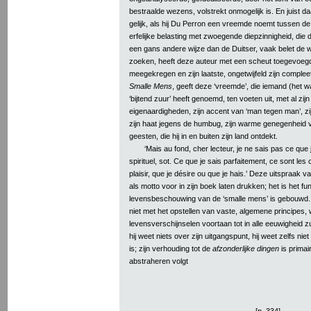
bestraalde wezens, volstrekt onmogelijk is. En juist 
gelijk, als hij Du Perron een vreemde noemt tussen d
erfelijke belasting met zwoegende diepzinnigheid, die d
een gans andere wijze dan de Duitser, vaak belet de w
zoeken, heeft deze auteur met een scheut toegevoegd
meegekregen en zijn laatste, ongetwijfeld zijn complee
Smalle Mens
, geeft deze ‘vreemde’, die iemand (het
‘bijtend zuur’ heeft genoemd, ten voeten uit, met al zijn
eigenaardigheden, zijn accent van ‘man tegen man’, z
zijn haat jegens de humbug, zijn warme genegenheid 
geesten, die hij in en buiten zijn land ontdekt.
‘Mais au fond, cher lecteur, je ne sais pas ce que
spirituel, sot. Ce que je sais parfaitement, ce sont le
plaisir, que je désire ou que je hais.’ Deze uitspraak 
als motto voor in zijn boek laten drukken; het is het 
levensbeschouwing van de ‘smalle mens’ is gebouwd. 
niet met het opstellen van vaste, algemene principes,
levensverschijnselen voortaan tot in alle eeuwigheid z
hij weet niets over zijn uitgangspunt, hij weet zelfs niet 
is; zijn verhouding tot de
afzonderlijke dingen
is primai
abstraheren volgt
[p. 334]