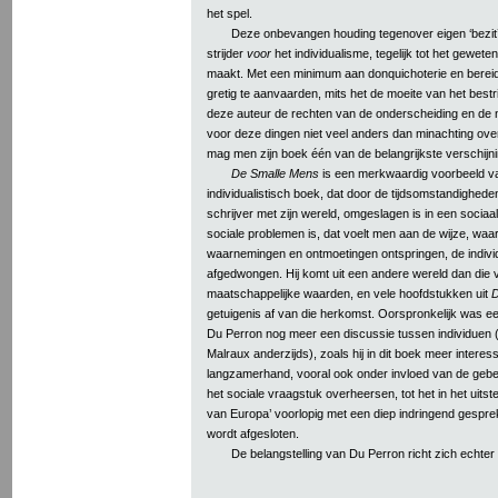
het spel.
Deze onbevangen houding tegenover eigen ‘bezit’ 
strijder
voor
het individualisme, tegelijk tot het gewete
maakt. Met een minimum aan donquichoterie en berei
gretig te aanvaarden, mits het de moeite van het bestr
deze auteur de rechten van de onderscheiding en de nu
voor deze dingen niet veel anders dan minachting over
mag men zijn boek één van de belangrijkste verschijn
De Smalle Mens
is een merkwaardig voorbeeld v
individualistisch boek, dat door de tijdsomstandighede
schrijver met zijn wereld, omgeslagen is in een socia
sociale problemen is, dat voelt men aan de wijze, waar
waarnemingen en ontmoetingen ontspringen, de indivi
afgedwongen. Hij komt uit een andere wereld dan die v
maatschappelijke waarden, en vele hoofdstukken uit
D
getuigenis af van die herkomst. Oorspronkelijk was een 
Du Perron nog meer een discussie tussen individuen (hi
Malraux anderzijds), zoals hij in dit boek meer intere
langzamerhand, vooral ook onder invloed van de gebeu
het sociale vraagstuk overheersen, tot het in het uits
van Europa’ voorlopig met een diep indringend gespr
wordt afgesloten.
De belangstelling van Du Perron richt zich echter 