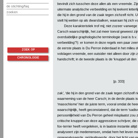
bevindt zich tusschen deze allen als een vreemde. Zij
de stichting/faq
uitermate analytische verbeelding en hij teekent letterl
zoeken
die hij in den grond van de zaak tegen zichzelf richt.
stelt hij wetten op als dwarsbalken, waaraan hij zich v
Deze karakteristiek trof mij; niet zozeer vanwege 
Carsch waarschijnlijk, het zal meer toeval geweest zijn
overduidelijke graphologische terminologie (wat is b.v.
verbeelding’?): er komen in deze regels een paar zeer
de eerste plaats is Du Perron inderdaad in het milieu 
ZOEK OP
volslagen vreemde, een outsider niet alleen door zij
CHRONOLOGIE
handschrift; in de tweede plaats is de ‘knuppel uit den
[p. 333]
zak’, ‘die hij in den grond van de zaak tegen zichzelf ri
waarneming van de heer Carsch; in de derde plaats i
‘masochisme’ hier de juiste term, vooral omdat de hee
waarschijnlijk, heeft geconstateerd, dat de term ‘sadi
persoonlijkheid van Du Perron geheel misplaatst zou 
critische knuppel van deze aggressieve schrijver, di
fox-terrier heeft vergeleken, is in laatste instantie altijd
analyseert zijn medemensen, omdat hem het leven m
ongeanalyseerde, geïdealiseerde, door het licht van 