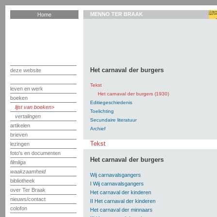
MENNO TER BRAAK
Home
Het carnaval der burgers
deze website
Tekst
leven en werk
Het carnaval der burgers (1930)
boeken
Editiegeschiedenis
lijst van boeken
Toelichting
vertalingen
Secundaire literatuur
artikelen
Archief
brieven
Tekst
lezingen
foto's en documenten
Het carnaval der burgers
filmliga
waakzaamheid
Wij carnavalsgangers
bibliotheek
I Wij carnavalsgangers
over Ter Braak
Het carnaval der kinderen
nieuws/contact
II Het carnaval der kinderen
colofon
Het carnaval der minnaars