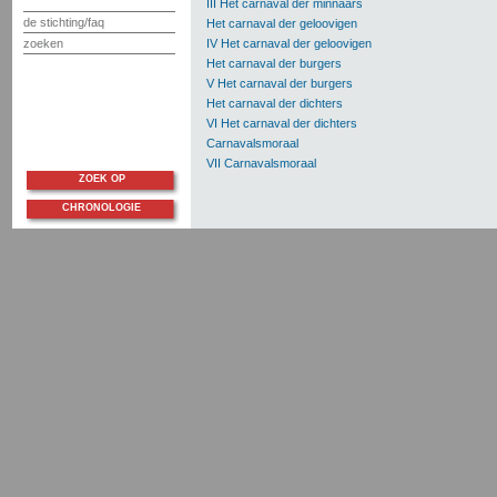
III Het carnaval der minnaars
de stichting/faq
Het carnaval der geloovigen
zoeken
IV Het carnaval der geloovigen
Het carnaval der burgers
V Het carnaval der burgers
Het carnaval der dichters
VI Het carnaval der dichters
Carnavalsmoraal
VII Carnavalsmoraal
ZOEK OP
CHRONOLOGIE