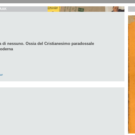
AAK
 di nessuno. Ossia del Cristianesimo paradossale
moderna
ur