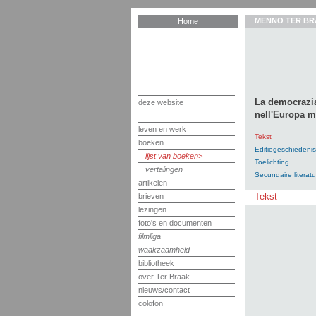
MENNO TER BR
Home
La democrazia
deze website
nell'Europa 
leven en werk
Tekst
boeken
Editiegeschiedenis
lijst van boeken
Toelichting
vertalingen
Secundaire literatu
artikelen
Tekst
brieven
lezingen
foto's en documenten
filmliga
waakzaamheid
bibliotheek
over Ter Braak
nieuws/contact
colofon