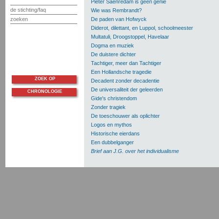
Pieter Saenredam is geen genie
de stichting/faq
Wie was Rembrandt?
zoeken
De paden van Hofwyck
Diderot, dilettant, en Luppol, schoolmeester
Multatuli, Droogstoppel, Havelaar
Dogma en muziek
De duistere dichter
Tachtiger, meer dan Tachtiger
Een Hollandsche tragedie
ZOEK OP
Decadent zonder decadentie
De universaliteit der geleerden
CHRONOLOGIE
Gide's christendom
Zonder tragiek
De toeschouwer als oplichter
Logos en mythos
Historische eierdans
Een dubbelganger
Brief aan J.G. over het individualisme