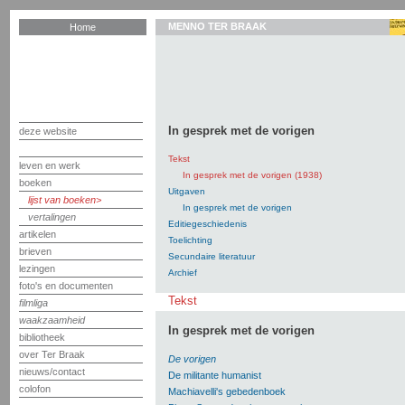
MENNO TER BRAAK
Home
In gesprek met de vorigen
deze website
Tekst
leven en werk
In gesprek met de vorigen (1938)
boeken
Uitgaven
lijst van boeken
In gesprek met de vorigen
vertalingen
Editiegeschiedenis
artikelen
Toelichting
brieven
Secundaire literatuur
lezingen
Archief
foto's en documenten
Tekst
filmliga
waakzaamheid
In gesprek met de vorigen
bibliotheek
over Ter Braak
De vorigen
nieuws/contact
De militante humanist
colofon
Machiavelli's gebedenboek