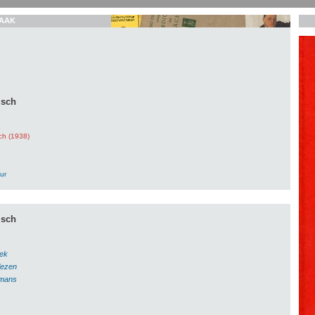
AAK
isch
ch (1938)
ur
isch
ek
lezen
omans