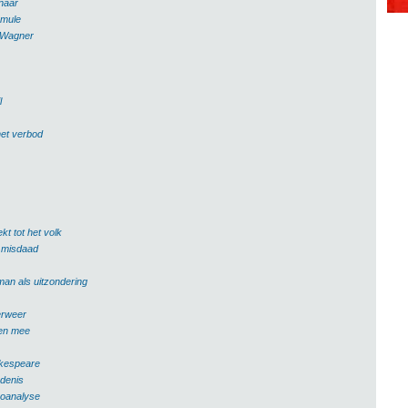
naar
rmule
 Wagner
l
het verbod
t tot het volk
s misdaad
man als uitzondering
erweer
en mee
akespeare
edenis
hoanalyse