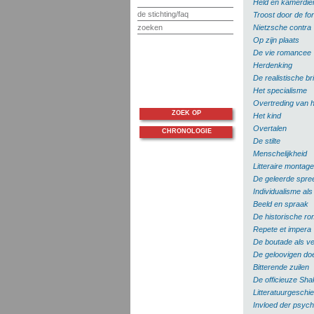
Held en kamerdie
de stichting/faq
Troost door de fo
zoeken
Nietzsche contra
Op zijn plaats
De vie romancee
Herdenking
De realistische bri
Het specialisme
Overtreding van 
ZOEK OP
Het kind
Overtalen
CHRONOLOGIE
De stilte
Menschelijkheid
Litteraire montage
De geleerde spreek
Individualisme al
Beeld en spraak
De historische ro
Repete et impera
De boutade als v
De geloovigen do
Bitterende zuilen
De officieuze Sh
Litteratuurgeschi
Invloed der psyc