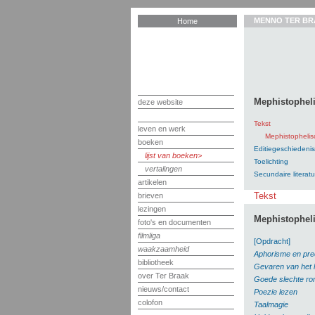
MENNO TER BR
Home
Mephistophel
deze website
Tekst
leven en werk
Mephistophelis
boeken
Editiegeschiedenis
lijst van boeken
Toelichting
vertalingen
Secundaire literatu
artikelen
Tekst
brieven
lezingen
Mephistophel
foto's en documenten
filmliga
[Opdracht]
waakzaamheid
Aphorisme en pre
bibliotheek
Gevaren van het 
over Ter Braak
Goede slechte r
nieuws/contact
Poezie lezen
colofon
Taalmagie