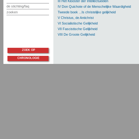
III Het Klooster der Intellectueelen
de stichting/faq
IV Don Quichote of de Menschelijke Waardigheid
zoeken
Tweede boek ...Is christelijke gelijkheid
V Christus, de Antichrist
VI Socialistische Gelijkheid
VII Fascistische Gelijkheid
VIII De Groote Gelijkheid
ZOEK OP
CHRONOLOGIE