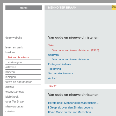
MENNO TER BRAAK
Home
Van oude en nieuwe christenen
deze website
Tekst
leven en werk
Van oude en nieuwe christenen (1937)
boeken
Uitgaven
lijst van boeken
Van oude en nieuwe christenen
vertalingen
Editiegeschiedenis
artikelen
Toelichting
brieven
Secundaire literatuur
lezingen
Archief
foto's en documenten
Tekst
filmliga
waakzaamheid
Van oude en nieuwe christenen
bibliotheek
over Ter Braak
Eerste boek Menschelijke waardigheid...
nieuws/contact
I Gesprek over den Zin des Levens
colofon
II Van Oude en Nieuwe Menschen