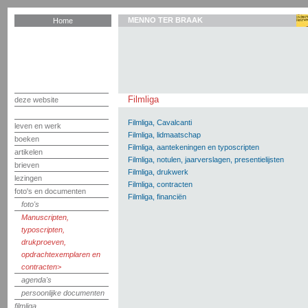
MENNO TER BRAAK
Home
Filmliga
deze website
Filmliga, Cavalcanti
leven en werk
Filmliga, lidmaatschap
boeken
Filmliga, aantekeningen en typoscripten
artikelen
Filmliga, notulen, jaarverslagen, presentielijsten
brieven
Filmliga, drukwerk
lezingen
Filmliga, contracten
foto's en documenten
Filmliga, financiën
foto's
Manuscripten,
typoscripten,
drukproeven,
opdrachtexemplaren en
contracten
agenda's
persoonlijke documenten
filmliga