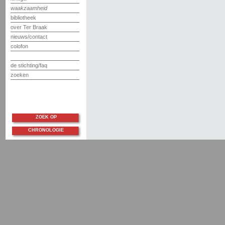
waakzaamheid
bibliotheek
over Ter Braak
nieuws/contact
colofon
de stichting/faq
zoeken
ZOEK OP
CHRONOLOGIE