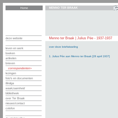
MENNO TER BRAAK
Home
Menno ter Braak | Julius Pée - 1937-1937
deze website
over deze briefwisseling
leven en werk
boeken
1. Julius Pée aan Menno ter Braak [28 april 1937]
artikelen
brieven
correspondenten
lezingen
foto's en documenten
filmliga
waakzaamheid
bibliotheek
over Ter Braak
nieuws/contact
colofon