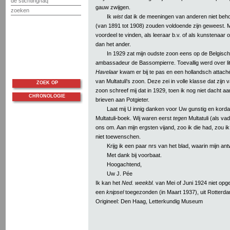
de stichting/faq
gauw zwijgen.
zoeken
Ik
wist
dat ik de meeningen van anderen niet beh
(van 1891 tot 1908) zouden voldoende zijn geweest. 
voordeel te vinden, als leeraar b.v. of als kunstenaar o
dan het ander.
In 1929 zat mijn oudste zoon eens op de Belgische 
ambassadeur de Bassompierre. Toevallig werd over li
Havelaar
kwam er bij te pas en een hollandsch attaché 
van Multatuli's zoon. Deze zei in volle klasse dat zijn
ZOEK OP
zoon schreef mij dat in 1929, toen ik nog niet dacht aa
CHRONOLOGIE
brieven aan Potgieter.
Laat mij U innig danken voor Uw gunstig en korda
Multatuli-boek. Wij waren eerst
tegen
Multatuli (als va
ons om. Aan mijn ergsten vijand, zoo ik die had, zou ik
niet toewenschen.
Krijg ik een paar nrs van het blad, waarin mijn an
Met dank bij voorbaat.
Hoogachtend,
Uw J. Pée
Ik kan het
Ned. weekbl.
van Mei of Juni 1924 niet opg
een
knipsel
toegezonden (in Maart 1937), uit Rotterda
Origineel: Den Haag, Letterkundig Museum