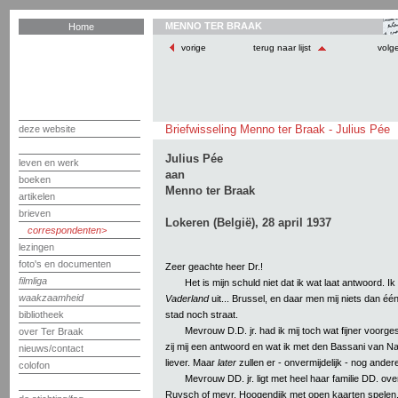
MENNO TER BRAAK
Home
vorige
terug naar lijst
volg
Briefwisseling Menno ter Braak - Julius Pée
deze website
Julius Pée
leven en werk
aan
boeken
Menno ter Braak
artikelen
brieven
Lokeren (België), 28 april 1937
correspondenten
lezingen
foto's en documenten
Zeer geachte heer Dr.!
filmliga
Het is mijn schuld niet dat ik wat laat antwoord.
waakzaamheid
Vaderland
uit... Brussel, en daar men mij niets dan éé
stad noch straat.
bibliotheek
Mevrouw D.D. jr. had ik mij toch wat fijner voorgest
over Ter Braak
zij mij een antwoord en wat ik met den Bassani van Na
nieuws/contact
liever. Maar
later
zullen er - onvermijdelijk - nog andere
colofon
Mevrouw DD. jr. ligt met heel haar familie DD. ov
Ruysch of mevr. Hoogendijk met open kaarten spelen, 