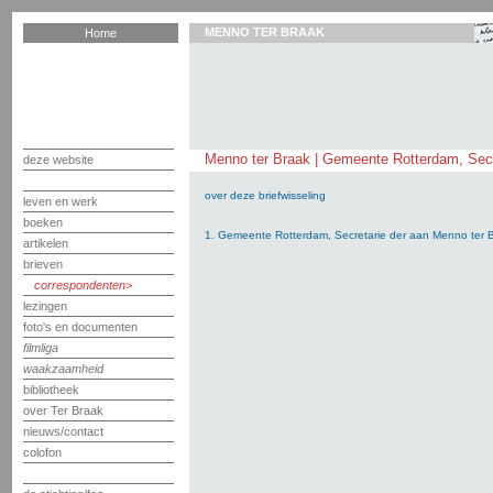
MENNO TER BRAAK
Home
Menno ter Braak | Gemeente Rotterdam, Secr
deze website
over deze briefwisseling
leven en werk
boeken
1. Gemeente Rotterdam, Secretarie der aan Menno ter B
artikelen
brieven
correspondenten
lezingen
foto's en documenten
filmliga
waakzaamheid
bibliotheek
over Ter Braak
nieuws/contact
colofon