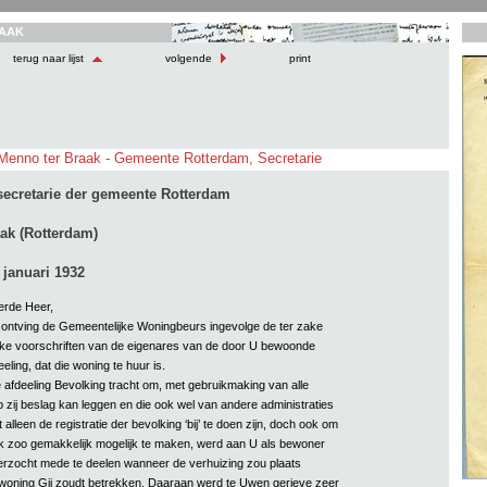
AAK
terug naar lijst
volgende
print
 Menno ter Braak - Gemeente Rotterdam, Secretarie
secretarie der gemeente Rotterdam
ak (Rotterdam)
 januari 1932
rde Heer,
ontving de Gemeentelijke Woningbeurs ingevolge de ter zake
jke voorschriften van de eigenares van de door U bewoonde
ling, dat die woning te huur is.
afdeeling Bevolking tracht om, met gebruikmaking van alle
zij beslag kan leggen en die ook wel van andere administraties
t alleen de registratie der bevolking ‘bij’ te doen zijn, doch ook om
ek zoo gemakkelijk mogelijk te maken, werd aan U als bewoner
erzocht mede te deelen wanneer de verhuizing zou plaats
woning Gij zoudt betrekken. Daaraan werd te Uwen gerieve zeer