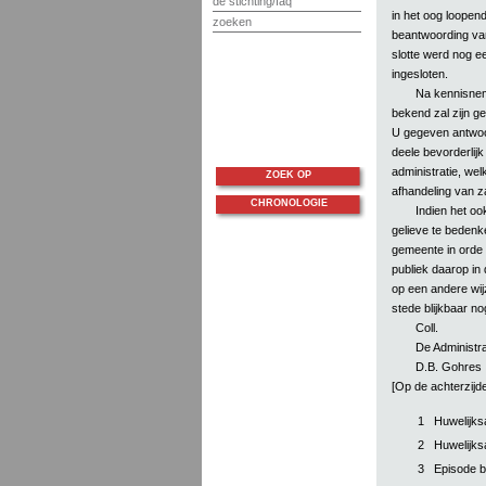
de stichting/faq
in het oog loope
zoeken
beantwoording van
slotte werd nog e
ingesloten.
Na kennisnem
bekend zal zijn g
U gegeven antwoor
deele bevorderlij
administratie, we
ZOEK OP
afhandeling van z
CHRONOLOGIE
Indien het oo
gelieve te bedenk
gemeente in orde
publiek daarop in 
op een andere wijz
stede blijkbaar n
Coll.
De Administr
D.B. Gohres
[Op de achterzijd
1
Huwelijks
2
Huwelijks
3
Episode bi