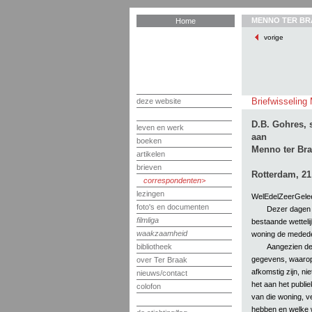
MENNO TER BR
Home
vorige
Briefwisseling
deze website
D.B. Gohres, 
leven en werk
aan
boeken
Menno ter Bra
artikelen
brieven
Rotterdam, 21
correspondenten
lezingen
WelEdelZeerGelee
foto's en documenten
Dezer dagen 
filmliga
bestaande wetteli
waakzaamheid
woning de mededee
Aangezien de 
bibliotheek
gegevens, waarop 
over Ter Braak
afkomstig zijn, nie
nieuws/contact
het aan het publi
colofon
van die woning, v
hebben en welke 