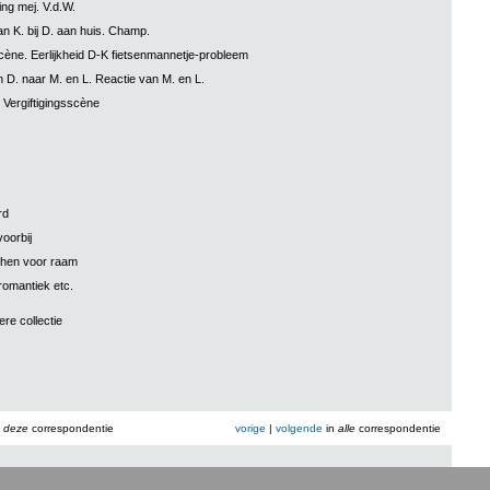
ng mej. V.d.W.
n K. bij D. aan huis. Champ.
scène. Eerlijkheid D-K fietsenmannetje-probleem
n D. naar M. en L. Reactie van M. en L.
 Vergiftigingsscène
rd
voorbij
hen voor raam
romantiek etc.
ere collectie
n
deze
correspondentie
vorige
|
volgende
in
alle
correspondentie