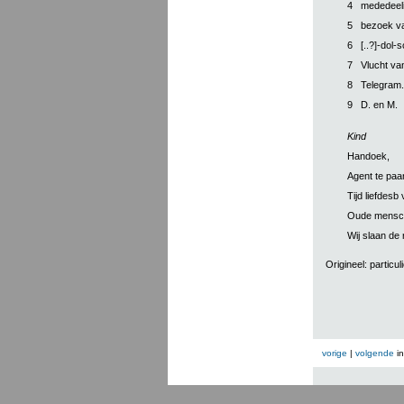
4
mededeeli
5
bezoek va
6
[..?]-dol-
7
Vlucht va
8
Telegram.
9
D. en M.
Kind
Handoek,
Agent te paa
Tijd liefdesb 
Oude mensc
Wij slaan de 
Origineel: particuli
vorige
|
volgende
i