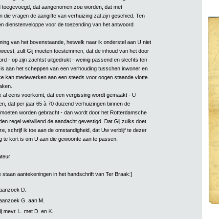
nd toegevoegd, dat aangenomen zou worden, dat met
 die vragen de aangifte van verhuizing zal zijn geschied. Ten
en dienstenveloppe voor de toezending van het antwoord
ing van het bovenstaande, hetwelk naar ik onderstel aan U niet
eweest, zult Gij moeten toestemmen, dat de inhoud van het door
d - op zijn zachtst uitgedrukt - weinig passend en slechts ten
k is aan het scheppen van een verhouding tusschen inwoner en
lke kan medewerken aan een steeds voor oogen staande vlotte
aken.
k al eens voorkomt, dat een vergissing wordt gemaakt - U
en, dat per jaar 65 à 70 duizend verhuizingen binnen de
 moeten worden gebracht - dan wordt door het Rotterdamsche
den regel welwillend de aandacht gevestigd. Dat Gij zulks doet
e, schrijf ik toe aan de omstandigheid, dat Uw verblijf te dezer
og te kort is om U aan die gewoonte aan te passen.
ateur
e staan aantekeningen in het handschrift van Ter Braak:]
aanzoek D.
aanzoek G. aan M.
j mevr. L. met D. en K.