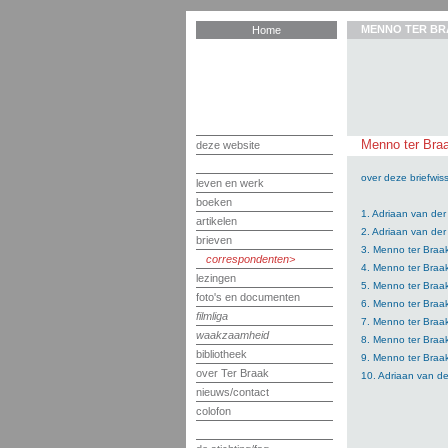
MENNO TER BR
Home
Menno ter Braa
deze website
over deze briefwiss
leven en werk
boeken
1. Adriaan van der
artikelen
2. Adriaan van de
brieven
3. Menno ter Braak
correspondenten
4. Menno ter Braak
lezingen
5. Menno ter Braa
foto's en documenten
6. Menno ter Braa
filmliga
7. Menno ter Braa
waakzaamheid
8. Menno ter Braa
bibliotheek
9. Menno ter Braa
over Ter Braak
10. Adriaan van d
nieuws/contact
colofon