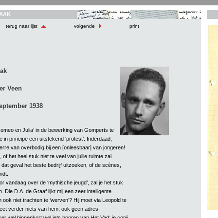
AAK
terug naar lijst
volgende
print
aak
er Veen
eptember 1938
Romeo en Julia’ in de bewerking van Gomperts te
e in principe een uitstekend ‘protest’. Inderdaad,
 verre van overbodig bij een [onleesbaar] van jongeren!
 of het heel stuk niet te veel van jullie ruimte zal
 dat geval het beste bedrijf uitzoeken, of de scènes,
ndt.
or vandaag over de ‘mythische jeugd’, zal je het stuk
Die D.A. de Graaf lijkt mij een zeer intelligente
ook niet trachten te ‘werven’? Hij moet via Leopold te
 weet verder niets van hem, ook geen adres.
ker wel binnenkort wel iets hooren van Het Vad; je copij