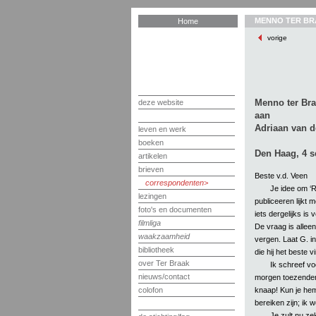
MENNO TER BR
Home
vorige
Menno ter Br
deze website
aan
Adriaan van d
leven en werk
boeken
Den Haag, 4 s
artikelen
brieven
Beste v.d. Veen
correspondenten
Je idee om ‘
lezingen
publiceeren lijkt m
foto's en documenten
iets dergelijks is
filmliga
De vraag is alleen,
waakzaamheid
vergen. Laat G. in
bibliotheek
die hij het beste vi
over Ter Braak
Ik schreef vo
nieuws/contact
morgen toezenden. 
knaap! Kun je hem 
colofon
bereiken zijn; ik
Je zult nu ze