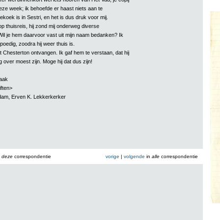
eze week; ik behoefde er haast niets aan te
oek is in Sestri, en het is dus druk voor mij.
p thuisreis, hij zond mij onderweg diverse
il je hem daarvoor vast uit mijn naam bedanken? Ik
poedig, zoodra hij weer thuis is.
 Chesterton ontvangen. Ik gaf hem te verstaan, dat hij
g over moest zijn. Moge hij dat dus zijn!
aak
iften>
dam, Erven K. Lekkerkerker
n
deze
correspondentie
vorige
|
volgende
in
alle
correspondentie