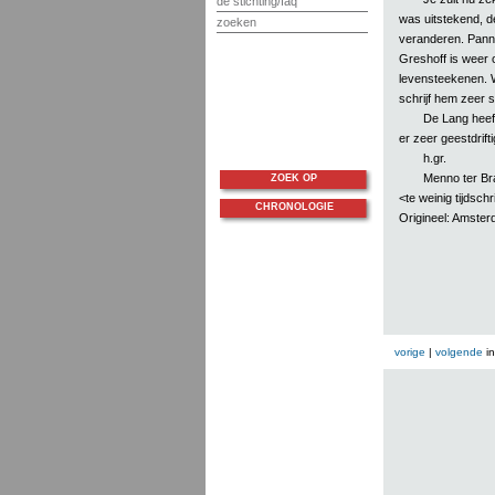
de stichting/faq
was uitstekend, d
zoeken
veranderen. Pannek
Greshoff is weer o
levensteekenen. W
schrijf hem zeer s
De Lang heeft
er zeer geestdrifti
h.gr.
Menno ter Br
ZOEK OP
<te weinig tijdschr
CHRONOLOGIE
Origineel: Amster
vorige
|
volgende
i