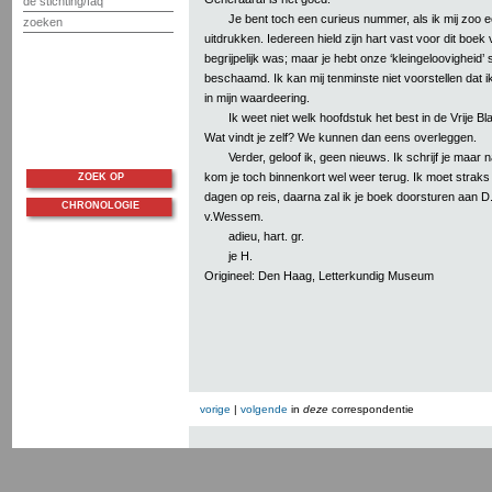
de stichting/faq
Je bent toch een curieus nummer, als ik mij zoo
zoeken
uitdrukken. Iedereen hield zijn hart vast voor dit boek 
begrijpelijk was; maar je hebt onze ‘kleingeloovigheid’ 
beschaamd. Ik kan mij tenminste niet voorstellen dat ik
in mijn waardeering.
Ik weet niet welk hoofdstuk het best in de Vrije 
Wat vindt je zelf? We kunnen dan eens overleggen.
Verder, geloof ik, geen nieuws. Ik schrijf je maar
kom je toch binnenkort wel weer terug. Ik moet straks
ZOEK OP
dagen op reis, daarna zal ik je boek doorsturen aan D
CHRONOLOGIE
v.Wessem.
adieu, hart. gr.
je H.
Origineel: Den Haag, Letterkundig Museum
vorige
|
volgende
in
deze
correspondentie