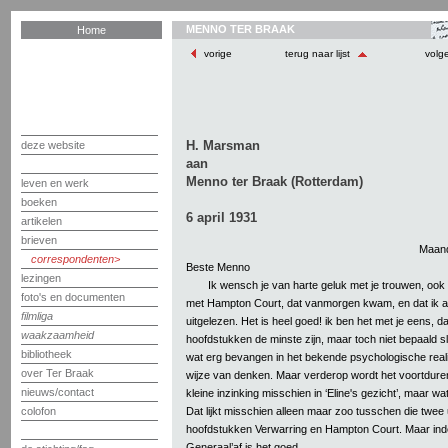
MENNO TER BRAAK
Home
vorige
terug naar lijst
volg
H. Marsman
deze website
aan
Menno ter Braak (Rotterdam)
leven en werk
boeken
6 april 1931
artikelen
brieven
Maand
correspondenten
Beste Menno
lezingen
Ik wensch je van harte geluk met je trouwen, oo
foto's en documenten
met Hampton Court, dat vanmorgen kwam, en dat ik a
filmliga
uitgelezen. Het is heel goed! ik ben het met je eens, d
waakzaamheid
hoofdstukken de minste zijn, maar toch niet bepaald sl
bibliotheek
wat erg bevangen in het bekende psychologische reali
over Ter Braak
wijze van denken. Maar verderop wordt het voortdure
nieuws/contact
kleine inzinking misschien in ‘Eline's gezicht’, maar wa
Dat lijkt misschien alleen maar zoo tusschen die twee
colofon
hoofdstukken Verwarring en Hampton Court. Maar inde
Generaal’af is het goed.