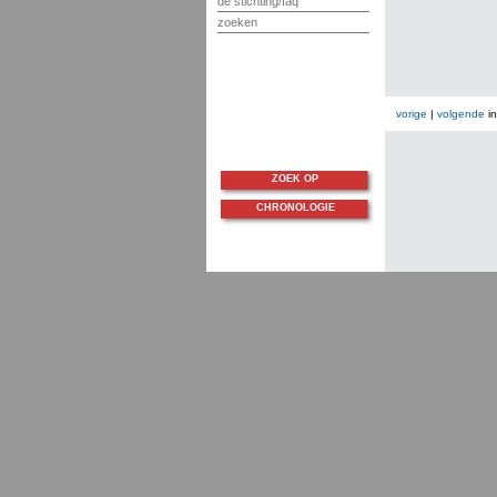
de stichting/faq
zoeken
vorige
|
volgende
i
ZOEK OP
CHRONOLOGIE