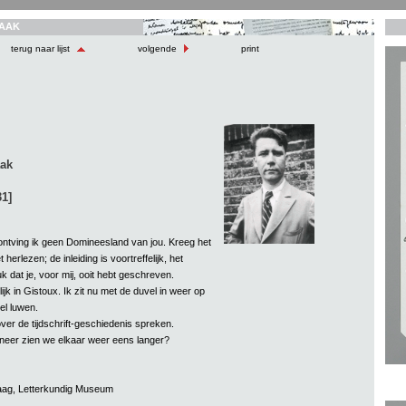
AAK
terug naar lijst
volgende
print
aak
1]
t ontving ik geen Domineesland van jou. Kreeg het
 herlezen; de inleiding is voortreffelijk, het
 dat je, voor mij, ooit hebt geschreven.
ijk in Gistoux. Ik zit nu met de duvel in weer op
el luwen.
over de tijdschrift-geschiedenis spreken.
eer zien we elkaar weer eens langer?
Haag, Letterkundig Museum