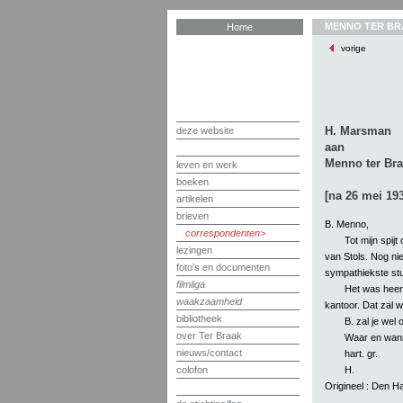
MENNO TER BR
Home
vorige
H. Marsman
deze website
aan
Menno ter Br
leven en werk
boeken
[na 26 mei 193
artikelen
brieven
B. Menno,
correspondenten
Tot mijn spij
lezingen
van Stols. Nog niet
foto's en documenten
sympathiekste stuk
filmliga
Het was heerl
waakzaamheid
kantoor. Dat zal w
bibliotheek
B. zal je wel 
over Ter Braak
Waar en wann
nieuws/contact
hart. gr.
H.
colofon
Origineel : Den 