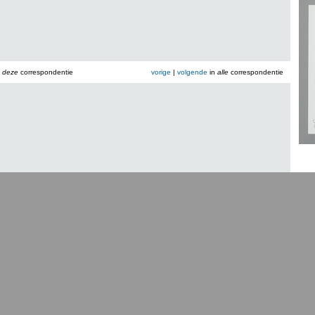
n
deze
correspondentie
vorige
|
volgende
in
alle
correspondentie