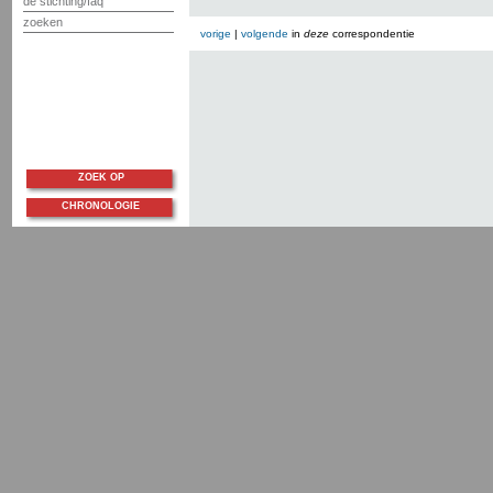
de stichting/faq
zoeken
vorige
|
volgende
in
deze
correspondentie
ZOEK OP
CHRONOLOGIE