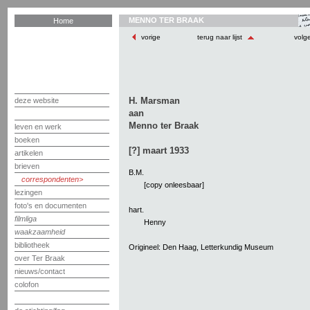
MENNO TER BRAAK
Home
vorige
terug naar lijst
volg
H. Marsman
deze website
aan
Menno ter Braak
leven en werk
boeken
[?] maart 1933
artikelen
brieven
B.M.
correspondenten
[copy onleesbaar]
lezingen
foto's en documenten
hart.
filmliga
Henny
waakzaamheid
bibliotheek
Origineel: Den Haag, Letterkundig Museum
over Ter Braak
nieuws/contact
colofon