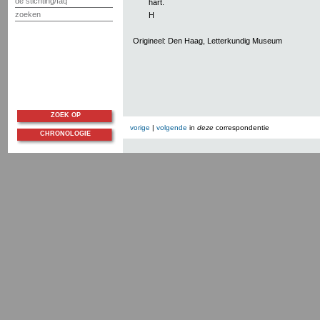
de stichting/faq
hart.
zoeken
H
Origineel: Den Haag, Letterkundig Museum
ZOEK OP
vorige
|
volgende
in
deze
correspondentie
CHRONOLOGIE