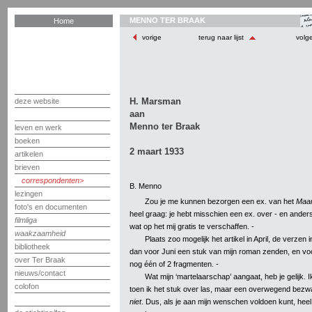
MENNO TER BRAAK
Home
vorige
terug naar lijst
volg
H. Marsman
deze website
aan
Menno ter Braak
leven en werk
boeken
2 maart 1933
artikelen
brieven
correspondenten
B. Menno
lezingen
Zou je me kunnen bezorgen een ex. van het
Maar
foto's en documenten
heel graag: je hebt misschien een ex. over - en anders
filmliga
wat op het mij gratis te verschaffen. -
waakzaamheid
Plaats zoo mogelijk het artikel in April, de verzen in
bibliotheek
dan voor Juni een stuk van mijn roman zenden, en voo
over Ter Braak
nog één of 2 fragmenten. -
nieuws/contact
Wat mijn ‘martelaarschap’ aangaat, heb je gelijk. I
colofon
toen ik het stuk over las, maar een overwegend bezwa
niet
. Dus, als je aan mijn wenschen voldoen kunt, heel