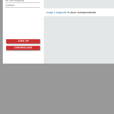
de stichting/faq
zoeken
vorige
|
volgende
in
deze
correspondentie
ZOEK OP
CHRONOLOGIE