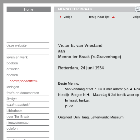
MENNO TER BRAAK
Home
vorige
terug naar lijst
volg
Victor E. van Vriesland
deze website
aan
Menno ter Braak ('s-Gravenhage)
leven en werk
boeken
Rotterdam, 24 juni 1934
artikelen
brieven
correspondenten
Beste Menno.
lezingen
Van vandaag af tot 7 Juli is mijn adres: p.a. A. Rol
foto's en documenten
Nesdijk, Bergen N.H. - Maandag 9 Juli ben ik weer op 
filmliga
In haast, hart.gr.
waakzaamheid
je Vic.
bibliotheek
over Ter Braak
Origineel: Den Haag, Letterkundig Museum
nieuws/contact
colofon