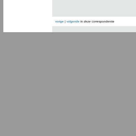
vorige
|
volgende
in
deze
correspondentie