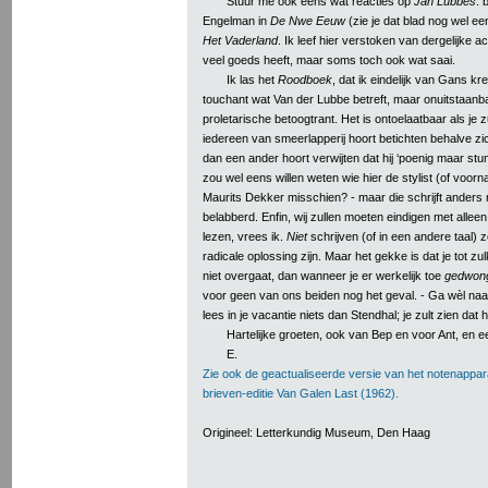
Stuur me ook eens wat reacties op
Jan Lubbes
: 
Engelman in
De Nwe Eeuw
(zie je dat blad nog wel ee
Het Vaderland
. Ik leef hier verstoken van dergelijke ac
veel goeds heeft, maar soms toch ook wat saai.
Ik las het
Roodboek
, dat ik eindelijk van Gans kr
touchant wat Van der Lubbe betreft, maar onuitstaanb
proletarische betoogtrant. Het is ontoelaatbaar als je
iedereen van smeerlapperij hoort betichten behalve zic
dan een ander hoort verwijten dat hij ‘poenig maar stunte
zou wel eens willen weten wie hier de stylist (of voor
Maurits Dekker misschien? - maar die schrijft anders 
belabberd. Enfin, wij zullen moeten eindigen met alleen
lezen, vrees ik.
Niet
schrijven (of in een andere taal) 
radicale oplossing zijn. Maar het gekke is dat je tot zu
niet overgaat, dan wanneer je er werkelijk toe
gedwon
voor geen van ons beiden nog het geval. - Ga wèl naa
lees in je vacantie niets dan Stendhal; je zult zien dat 
Hartelijke groeten, ook van Bep en voor Ant, en e
E.
Zie ook de geactualiseerde versie van het notenappar
brieven-editie Van Galen Last (1962).
Origineel: Letterkundig Museum, Den Haag