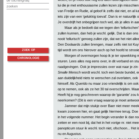
de stichting/faq
lui die je met enthousiasme zullen lezen zijn misschien 
zoeken
van Fredje en Rudie, al geloof ik zelfs dat niet, en al 
iets zijn van een ‘gelukkig toeval’. Dan is er natuurlijk
Je overdrijft het onbegrijpen toch wel, als je alles in 
Maar als je bedoelt dat we tegen den ‘tellurischen’ 
zullen kunnen, dan heb je wschl. gelijk. Dat is dan ons
nooit ‘tellurisch’ genoeg zullen zijn, dat we het niet all
Den Doolaards zullen brengen, maar zelfs niet tot Kuyl
tijd wordt om ons hierover asch op het hoofd te strooi
ZOEK OP
Morgen of overmorgen hoop ik je ter opwekking m
CHRONOLOGIE
sturen. Lees alles nog eens over, in dit verband en stuu
raadgevingen. Ook je impressies over wat naar je zin 
Smalle Mensch
wordt wschl. toch een beste bundel, en
aan duidelijkheid niets te wenschen zal overlaten, oo
himself. Als Querido nu maar zoo vriendelijk is om ook 
op te nemen, ook als ze het 30 tal overschrijden. Maar
Heeft hij je nog geschreven waarop de ‘garantie’ zou
neerkomen? (Dit is een vraag waarop je moet antwoo
Jammer dat mijn stukje over Baer niet meer mee
kwam zooeven hier, en gaat gelijk hiermee terug. Doe B
in het volgende nummer. Het begin verander ik dan no
zetten er een noot bij, dat het in het vorige nr. niet m
panopticum stuur ik wschl. toch niet, ofschoon... Het i
nu en Augustus.