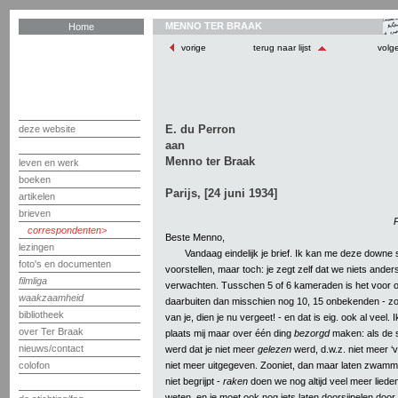
MENNO TER BRAAK
Home
vorige
terug naar lijst
volg
E. du Perron
deze website
aan
Menno ter Braak
leven en werk
boeken
Parijs, [24 juni 1934]
artikelen
brieven
P
correspondenten
Beste Menno,
lezingen
Vandaag eindelijk je brief. Ik kan me deze downe
foto's en documenten
voorstellen, maar toch: je zegt zelf dat we niets ande
filmliga
verwachten. Tusschen 5 of 6 kameraden is het voor 
waakzaamheid
daarbuiten dan misschien nog 10, 15 onbekenden - zo
bibliotheek
van je, dien je nu vergeet! - en dat is eig. ook al veel. 
over Ter Braak
plaats mij maar over één ding
bezorgd
maken: als de 
nieuws/contact
werd dat je niet meer
gelezen
werd, d.w.z. niet meer ‘v
niet meer uitgegeven. Zooniet, dan maar laten zwamme
colofon
niet begrijpt -
raken
doen we nog altijd veel meer liede
weten, en je moet ook nog iets laten doorsijpelen door