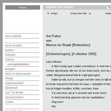
MENNO TER BRAAK
Home
vorige
terug naar lijst
volg
Ant Faber
deze website
aan
Menno ter Braak [Rotterdam]
leven en werk
boeken
[Scheveningen], [4 oktober 1932]
artikelen
brieven
Lieve Menno
correspondenten
'k Ben rustig naar Leiden vertrokken; 'k vind het n
lezingen
komen dat iemand, die om 12 uur thuis komt, zich de 
foto's en documenten
meldt. Morgenochtend heb ik vrijaf gekregen!
filmliga
Indien je wilt, kun je morgen wel hier eten; ik blijf 
waakzaamheid
en kook macaroni met ham en kaas + spiegelei of iets
bibliotheek
kun je krijgen bouillon, koffie, vruchten, thee.
over Ter Braak
't Is ook best, als je 's avonds pas komt, hoor!
nieuws/contact
'k Vond het leuk gisteren met de ‘aanbidders’.
Dag hoor!
colofon
Ant