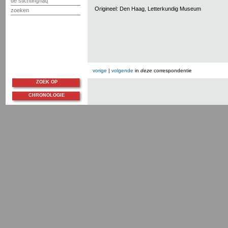
de stichting/faq
Origineel: Den Haag, Letterkundig Museum
zoeken
vorige
|
volgende
in
deze
correspondentie
ZOEK OP
CHRONOLOGIE