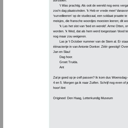
borstelen.
't Was prachtig. Als ooit de wereld nog eens verga
zoo'n dag plaatsvinden. 'k Heb er vrede mee! Vanavo
‘surveilleeren’ op de studiezaal, een soldaat praatte t
meisjes, die fransche woordjes moesten leeren; dit wo
'k Las het slot van ‘bed en wereld’. Arme Otten, 
worden. 'k Wed, dat als hem werd toegestaan ‘dood te 
nog maar zou weigeren.
Las je 't October nummer van de Stem al. Er staat
éénactertje in van Antonie Donker. Zéér geestig!! Ove
Jan en Slau!
Dag hoor.
Groet Truida.
Ant
Zal je goed op je-zelf passen? Ik kom dus Woensdag 
4 en 5. Morgen ga ik naar Zutfen. Schrijf nog even of j
hoor! Ant
Origineel: Den Haag, Letterkundig Museum