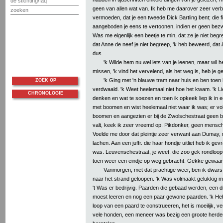
de stichting/faq
geen van allen wat van. Ik heb me daarover zeer ver
zoeken
vermoeden, dat je een tweede Dick Bartling bent; die f
aangeboden je eens te vertoonen, indien er geen bezw
Was me eigenlijk een beetje te min, dat ze je niet beg
dat Anne de neef je niet begreep, 'k heb beweerd, dat
dus...
'k Wilde hem nu wel iets van je leenen, maar wil het
missen, 'k vind het vervelend, als het weg is, heb je g
'k Ging met 'n blauwe tram naar huis en ben toen
ZOEK OP
verdwaald. 'k Weet heelemaal niet hoe het kwam. 'k Li
CHRONOLOGIE
denken en wat te soezen en toen ik opkeek liep ik in e
met boomen en wist heelemaal niet waar ik was; er vo
boomen en aangezien er bij de Zwolschestraat geen
valt, keek ik zeer vreemd op. Pikdonker, geen mensch
Voelde me door dat pleintje zeer verwant aan Dumay,
lachen. Aan een juffr. die haar hondje uitliet heb ik gev
was. Leuvenschestraat, je weet, die zoo gek rondloop
toen weer een eindje op weg gebracht. Gekke gewaarw
Vanmorgen, met dat prachtige weer, ben ik dwars
naar het strand geloopen. 'k Was volmaakt gelukkig 
't Was er bedrijvig. Paarden die gebaad werden, een di
moest leeren en nog een paar gewone paarden. 'k He
loop van een paard te construeeren, het is moeilijk, v
vele honden, een meneer was bezig een groote herde