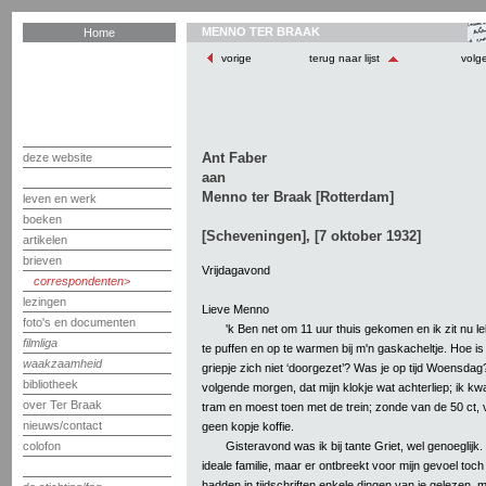
MENNO TER BRAAK
Home
vorige
terug naar lijst
volg
Ant Faber
deze website
aan
Menno ter Braak [Rotterdam]
leven en werk
boeken
[Scheveningen], [7 oktober 1932]
artikelen
brieven
Vrijdagavond
correspondenten
lezingen
Lieve Menno
foto's en documenten
'k Ben net om 11 uur thuis gekomen en ik zit nu l
filmliga
te puffen en op te warmen bij m'n gaskacheltje. Hoe is '
waakzaamheid
griepje zich niet ‘doorgezet’? Was je op tijd Woensdag
bibliotheek
volgende morgen, dat mijn klokje wat achterliep; ik kwa
over Ter Braak
tram en moest toen met de trein; zonde van de 50 ct, 
nieuws/contact
geen kopje koffie.
Gisteravond was ik bij tante Griet, wel genoeglijk. 
colofon
ideale familie, maar er ontbreekt voor mijn gevoel toch 
hadden in tijdschriften enkele dingen van je gelezen,