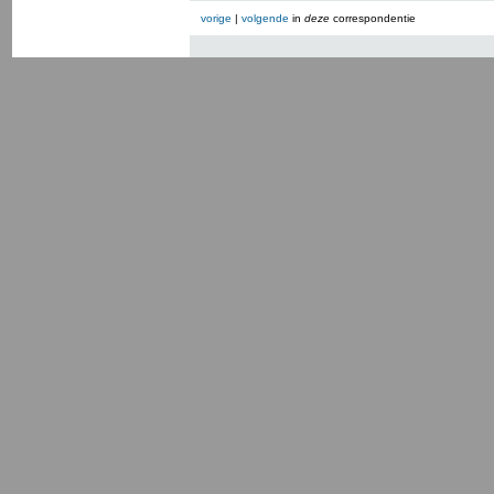
vorige
|
volgende
in
deze
correspondentie