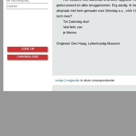
de stichting/faq
geëxcuseerd en alles teruggenomen. Erg aardig. Ik h
zoeken
afspraak met hem gemaakt voor
Dinsdag
a.s., vóór
U
toch mee?
Tot Zaterdag dus!
Veel liefs van
je Menno
Origineel: Den Haag, Letterkundig Museum
ZOEK OP
CHRONOLOGIE
vorige
|
volgende
in
deze
correspondentie