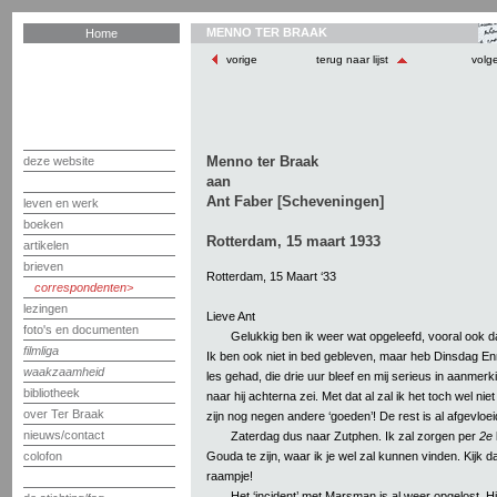
MENNO TER BRAAK
Home
vorige
terug naar lijst
volg
Menno ter Braak
deze website
aan
Ant Faber [Scheveningen]
leven en werk
boeken
Rotterdam, 15 maart 1933
artikelen
brieven
Rotterdam, 15 Maart ‘33
correspondenten
lezingen
Lieve Ant
foto's en documenten
Gelukkig ben ik weer wat opgeleefd, vooral ook da
filmliga
Ik ben ook niet in bed gebleven, maar heb Dinsdag En
waakzaamheid
les gehad, die drie uur bleef en mij serieus in aanmerk
bibliotheek
naar hij achterna zei. Met dat al zal ik het toch wel niet
over Ter Braak
zijn nog negen andere ‘goeden’! De rest is al afgevloei
nieuws/contact
Zaterdag dus naar Zutphen. Ik zal zorgen per
2e
Gouda te zijn, waar ik je wel zal kunnen vinden. Kijk da
colofon
raampje!
Het ‘incident’ met Marsman is al weer opgelost. Hi