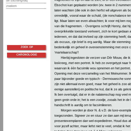
de stichting/faq
Elsschot kan geplaatst worden (ev. twee in 2 nummer
zoeken
laten wachten (die ook in den herfst wil uitgeven als boe
onredelijk, vooral waar de schuld, (de nonchalance te
ligt. Maar laten we even afwachten; ik voor mij ben no
van die fragmenten. - Overigens schrijft Henny, dat hij
overprikkelde toestand verkeert, zich te kort gedaan 
iedereen, en dat dat invloed op zijn stemming heeft; da
als excuus, zijn brief is erg aardig. Maar die stemming 
bedenkelijk en geheel in overeenstemming met onze c
ZOEK OP
‘martelaarschap’!
CHRONOLOGIE
Hierbij ingesloten de verzen van Dèr Mouw, die ik 
loskreeg,
met
een portret. Ik heb ze overgetypt naar h
waarvan ik één facsimile wou opnemen
en
het portret
Opening met deze verzameling van het Meinummer. Ik 
paar bijzonder goede en typisch - Dermouwsche sonnet
zijn niet allemaal even goed, maar het geheel is zoo a
eenige aanstellerij en poëtische kul, dat ik ze als gekn
Ik ben overtuigd, dat er in de nalatenschap nog veel me
geen grein orde in; het is een zoodje, zooals het in de k
handschrift is aardig om te facsimileeren.
Morgen worden je door N. & v.D. de luxe-exempl
toegezonden. Signeer ze en stuur ze dan
aan mij teru
presentexemplaren dan wel expedieëren. Houd dus all
voor jezelf achter, maar liefst niet te veel, omdat ik het 