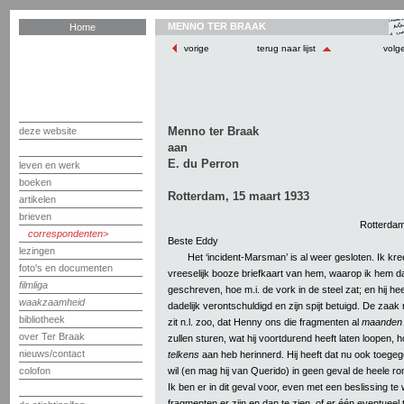
MENNO TER BRAAK
Home
vorige
terug naar lijst
volg
Menno ter Braak
deze website
aan
E. du Perron
leven en werk
boeken
Rotterdam, 15 maart 1933
artikelen
brieven
Rotterdam
correspondenten
Beste Eddy
lezingen
Het ‘incident-Marsman’ is al weer gesloten. Ik kr
foto's en documenten
vreeselijk booze briefkaart van hem, waarop ik hem da
filmliga
geschreven, hoe m.i. de vork in de steel zat; en hij hee
waakzaamheid
dadelijk verontschuldigd en zijn spijt betuigd. De zaak
bibliotheek
zit n.l. zoo, dat Henny ons die fragmenten al
maanden 
over Ter Braak
zullen sturen, wat hij voortdurend heeft laten loopen, 
nieuws/contact
telkens
aan heb herinnerd. Hij heeft dat nu ook toege
wil (en mag hij van Querido) in geen geval de heele r
colofon
Ik ben er in dit geval voor, even met een beslissing te
fragmenten er zijn en dan te zien, of er één eventueel 