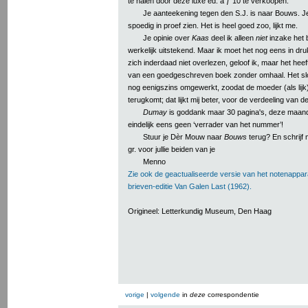
te halen door deze luxe ed. à ƒ 10 te verkoopen.
Je aanteekening tegen den S.J. is naar Bouws. Je
spoedig in proef zien. Het is heel goed zoo, lijkt me.
Je opinie over
Kaas
deel ik alleen
niet
inzake het 
werkelijk uitstekend. Maar ik moet het nog eens in druk
zich inderdaad niet overlezen, geloof ik, maar het heef
van een goedgeschreven boek zonder omhaal. Het slo
nog eenigszins omgewerkt, zoodat de moeder (als lijk
terugkomt; dat lijkt mij beter, voor de verdeeling van de
Dumay
is goddank maar 30 pagina's, deze maand
eindelijk eens geen ‘verrader van het nummer’!
Stuur je Dèr Mouw naar
Bouws
terug? En schrijf m
gr. voor jullie beiden van je
Menno
Zie ook de geactualiseerde versie van het notenappar
brieven-editie Van Galen Last (1962).
Origineel: Letterkundig Museum, Den Haag
vorige
|
volgende
in
deze
correspondentie