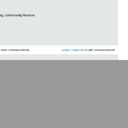
aag, Letterkundig Museum
n
deze
correspondentie
vorige
|
volgende
in
alle
correspondentie