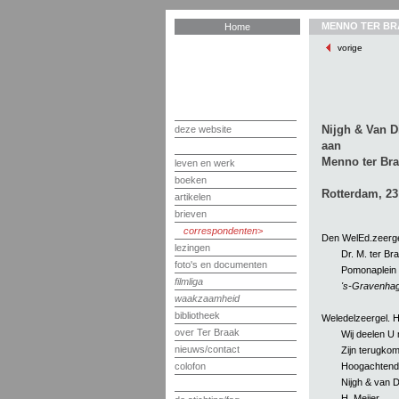
MENNO TER BR
Home
vorige
Nijgh & Van D
deze website
aan
Menno ter Br
leven en werk
boeken
Rotterdam, 23 
artikelen
brieven
correspondenten
Den WelEd.zeerge
lezingen
Dr. M. ter Br
foto's en documenten
Pomonaplein 
filmliga
's-Gravenha
waakzaamheid
bibliotheek
Weledelzeergel. H
over Ter Braak
Wij deelen U 
nieuws/contact
Zijn terugkom
Hoogachtend
colofon
Nijgh & van D
H. Meijer