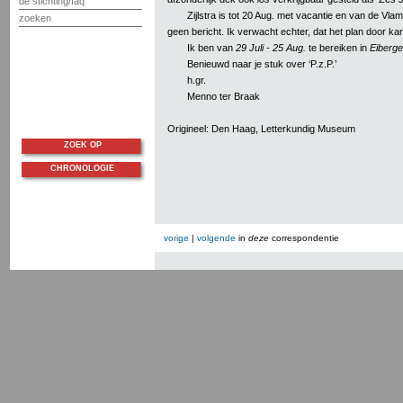
de stichting/faq
Zijlstra is tot 20 Aug. met vacantie en van de Vla
zoeken
geen bericht. Ik verwacht echter, dat het plan door ka
Ik ben van
29 Juli - 25 Aug.
te bereiken in
Eiberg
Benieuwd naar je stuk over ‘P.z.P.’
h.gr.
Menno ter Braak
Origineel: Den Haag, Letterkundig Museum
ZOEK OP
CHRONOLOGIE
vorige
|
volgende
in
deze
correspondentie