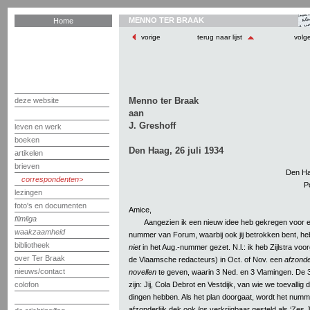
MENNO TER BRAAK
Home
vorige
terug naar lijst
volg
Menno ter Braak
deze website
aan
J. Greshoff
leven en werk
boeken
Den Haag, 26 juli 1934
artikelen
brieven
Den Haa
correspondenten
P
lezingen
foto's en documenten
Amice,
filmliga
Aangezien ik een nieuw idee heb gekregen voor e
waakzaamheid
nummer van Forum, waarbij ook jij betrokken bent, heb
bibliotheek
niet
in het Aug.-nummer gezet. N.l.: ik heb Zijlstra voo
over Ter Braak
de Vlaamsche redacteurs) in Oct. of Nov. een
afzonde
nieuws/contact
novellen
te geven, waarin 3 Ned. en 3 Vlamingen. De
zijn: Jij, Cola Debrot en Vestdijk, van wie we toevallig 
colofon
dingen hebben. Als het plan doorgaat, wordt het num
afzonderlijk dek ook
los
verkrijgbaar gesteld als ‘Zes 