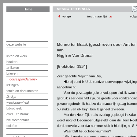
MENNO TER BRAAK
Home
vorige
terug naar lijst
volg
Menno ter Braak (geschreven door Ant ter
deze website
aan
Nijgh & Van Ditmar
leven en werk
boeken
[6 oktober 1934]
artikelen
brieven
Zeer geachte Mejuffr. van Dijk,
correspondenten
Hierbij zend ik U de rondzendenveloppe; wijzigin
lezingen
aangebracht.
foto's en documenten
Voor de gevraagde gele enveloppen sluit ik twee m
filmliga
gebruik zeer geschikt zijn, de groote voor rondzendin
waakzaamheid
gewoon gebruik. Ik had ze dan natuurlijk graag blanco 
bibliotheek
50 stuks van elk krijg, ben ik geheel tevreden.
over Ter Braak
Met den Heer Zijlstra is overleg gepleegd in zake
nieuws/contact
wordt nog tot December uitgesteld, daar de Heer Roe
derde novelle voor dat nummer sluit ik hierbij in, nl. S.
colofon
Waar blijft het october-nummer?
Wilt U verder nog een augustus-nummer zenden 