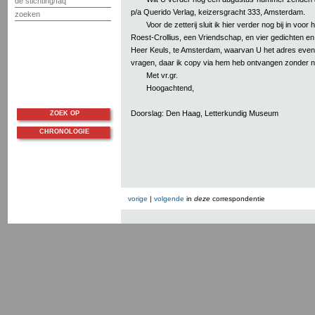
de stichting/faq
p/a Querido Verlag, keizersgracht 333, Amsterdam.
zoeken
Voor de zetterij sluit ik hier verder nog bij in v
Roest-Crollius, een Vriendschap, en vier gedichten en
Heer Keuls, te Amsterdam, waarvan U het adres even
vragen, daar ik copy via hem heb ontvangen zonder n
Met vr.gr.
Hoogachtend,
Doorslag: Den Haag, Letterkundig Museum
ZOEK OP
CHRONOLOGIE
vorige
|
volgende
in
deze
correspondentie