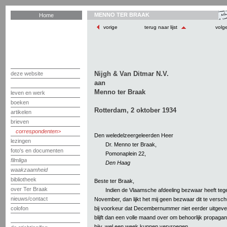
MENNO TER BRAAK
Home
vorige
terug naar lijst
volg
Nijgh & Van Ditmar N.V.
deze website
aan
Menno ter Braak
leven en werk
boeken
Rotterdam, 2 oktober 1934
artikelen
brieven
correspondenten
Den weledelzeergeleerden Heer
lezingen
Dr. Menno ter Braak,
foto's en documenten
Pomonaplein 22,
filmliga
Den Haag
waakzaamheid
bibliotheek
Beste ter Braak,
over Ter Braak
Indien de Vlaamsche afdeeling bezwaar heeft tege
nieuws/contact
November, dan lijkt het mij geen bezwaar dit te versc
bij voorkeur dat Decembernummer niet eerder uitgev
colofon
blijft dan een volle maand over om behoorlijk propag
bijv. wel een week kunnen vervroegen.