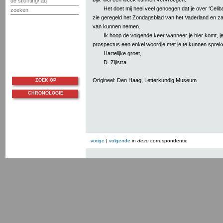
de stichting/faq
Het doet mij heel veel genoegen dat je over ‘Celib
zoeken
zie geregeld het Zondagsblad van het Vaderland en za
van kunnen nemen.
Ik hoop de volgende keer wanneer je hier komt, je
prospectus een enkel woordje met je te kunnen sprek
Hartelijke groet,
D. Zijlstra
Origineel: Den Haag, Letterkundig Museum
ZOEK OP
CHRONOLOGIE
vorige
|
volgende
in
deze
correspondentie