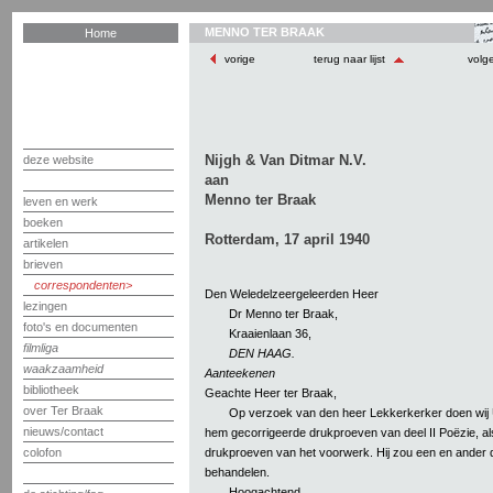
MENNO TER BRAAK
Home
vorige
terug naar lijst
volg
Nijgh & Van Ditmar N.V.
deze website
aan
Menno ter Braak
leven en werk
boeken
Rotterdam, 17 april 1940
artikelen
brieven
correspondenten
Den Weledelzeergeleerden Heer
lezingen
Dr Menno ter Braak,
foto's en documenten
Kraaienlaan 36,
filmliga
DEN HAAG.
waakzaamheid
Aanteekenen
bibliotheek
Geachte Heer ter Braak,
over Ter Braak
Op verzoek van den heer Lekkerkerker doen wij 
nieuws/contact
hem gecorrigeerde drukproeven van deel II Poëzie, a
drukproeven van het voorwerk. Hij zou een en ander
colofon
behandelen.
Hoogachtend,