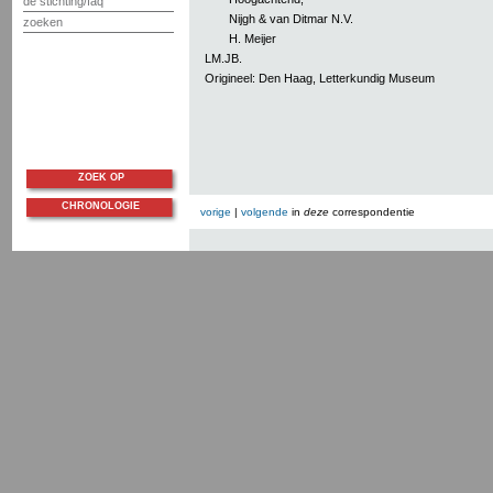
de stichting/faq
Nijgh & van Ditmar N.V.
zoeken
H. Meijer
LM.JB.
Origineel: Den Haag, Letterkundig Museum
ZOEK OP
CHRONOLOGIE
vorige
|
volgende
in
deze
correspondentie