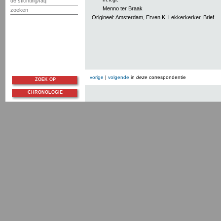
de stichting/faq
Menno ter Braak
zoeken
Origineel: Amsterdam, Erven K. Lekkerkerker. Brief.
vorige
|
volgende
in
deze
correspondentie
ZOEK OP
CHRONOLOGIE