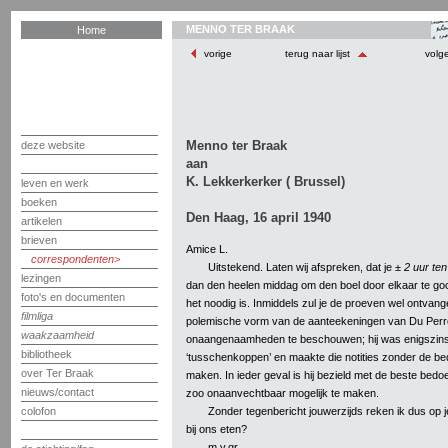
MENNO TER BRAAK
Home
vorige
terug naar lijst
volg
Menno ter Braak
deze website
aan
K. Lekkerkerker ( Brussel)
leven en werk
boeken
Den Haag, 16 april 1940
artikelen
brieven
Amice L.
correspondenten
Uitstekend. Laten wij afspreken, dat je ±
2 uur ten
lezingen
dan den heelen middag om den boel door elkaar te gooi
foto's en documenten
het noodig is. Inmiddels zul je de proeven wel ontvan
filmliga
polemische vorm van de aanteekeningen van Du Perron
waakzaamheid
onaangenaamheden te beschouwen; hij was enigszins
bibliotheek
‘tusschenkoppen’ en maakte die notities zonder de bed
over Ter Braak
maken. In ieder geval is hij bezield met de beste bedoe
nieuws/contact
zoo onaanvechtbaar mogelijk te maken.
Zonder tegenbericht jouwerzijds reken ik dus op je
colofon
bij ons eten?
m.v.gr.